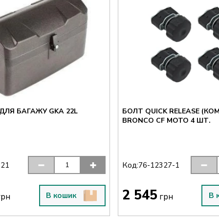
ДЛЯ БАГАЖУ GKA 22L
БОЛТ QUICK RELEASE (КО
BRONCO CF MOTO 4 ШТ.
Код:
121
76-12327-1
2 545
В кошик
В 
рн
грн