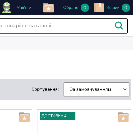
Увійти
0
0
Обране
Кошик
За замовчуванням
Сортування:
ДОСТАВКА 4
ДНІ