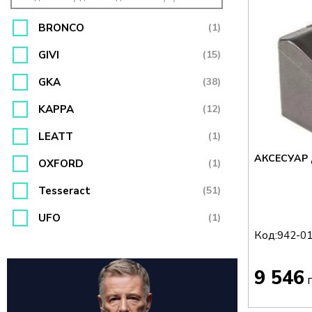
BRONCO
(1)
GIVI
(15)
GKA
(38)
KAPPA
(12)
LEATT
(1)
АКСЕСУАР 
OXFORD
(1)
Tesseract
(51)
UFO
(1)
Код:
942-0
9 546
г