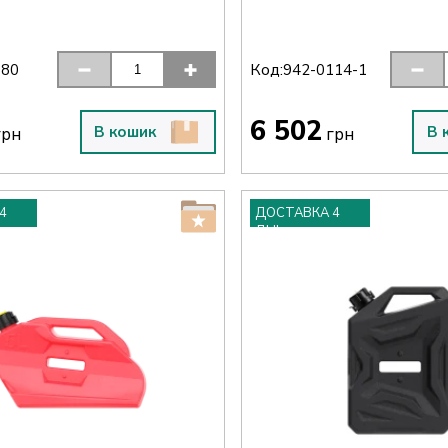
Код:
180
942-0114-1
6 502
В кошик
В 
рн
грн
4
ДОСТАВКА 4
ДНІ