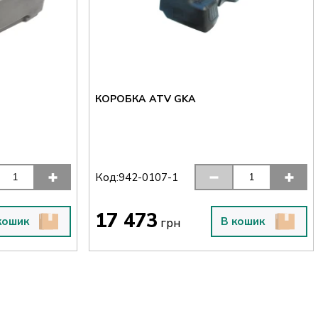
КОРОБКА ATV GKA
Код:
942-0107-1
17 473
кошик
В кошик
грн