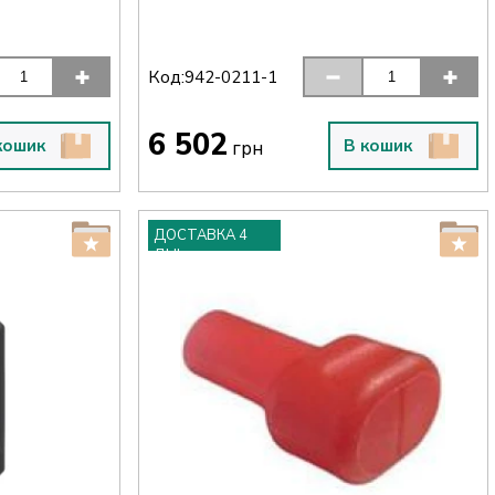
Код:
942-0211-1
6 502
кошик
В кошик
грн
ДОСТАВКА 4
ДНІ