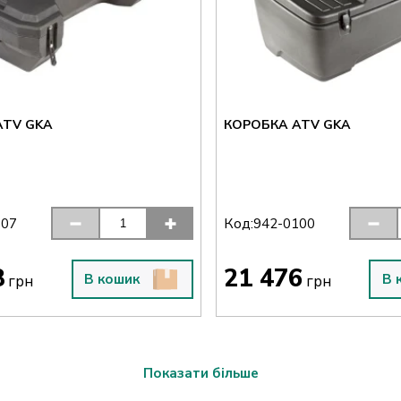
ATV GKA
КОРОБКА ATV GKA
Код:
107
942-0100
8
21 476
В кошик
В 
грн
грн
Показати більше