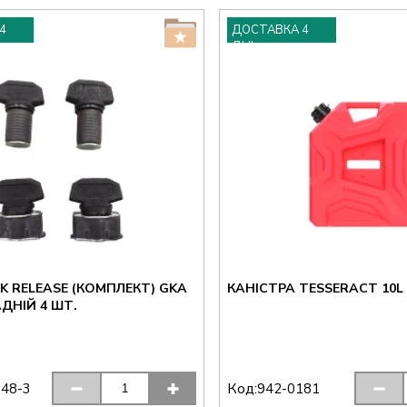
4
ДОСТАВКА 4
ДНІ
K RELEASE (КОМПЛЕКТ) GKA
КАНІСТРА TESSERACT 10
ДНІЙ 4 ШТ.
Код:
148-3
942-0181