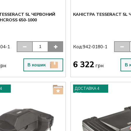
TESSERACT 5L ЧЕРВОНИЙ
КАНІСТРА TESSERACT 5L
HCROSS 650-1000
Код:
204-1
942-0180-1
6 322
В кошик
В 
рн
грн
4
ДОСТАВКА 4
ДНІ