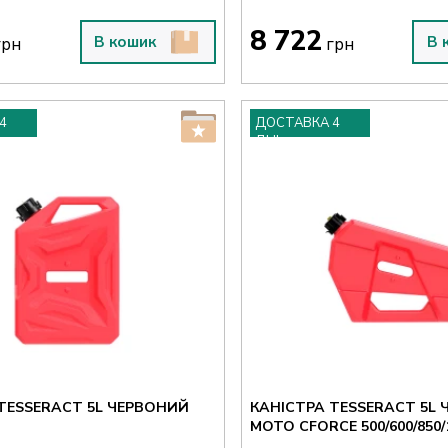
8 722
В кошик
В 
рн
грн
4
ДОСТАВКА 4
ДНІ
TESSERACT 5L ЧЕРВОНИЙ
КАНІСТРА TESSERACT 5L 
MOTO CFORCE 500/600/850/