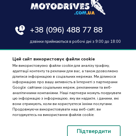
+38
(096) 488 77 88
дзвінки приймаються в робочі дні з 9:00 до 18:00
Цей сайт використовує файли cookie
Ми використовуємо файли cookie для аналізу трафіку,
адаптації контенту та реклами для вас, а також дозволяємо
Оплата та доставка
ділитися інформацією в соціальних мережах. Ми ділимося
інформацією про вашу активність в Інтернеті з партнерами
Гарантія і повернення
Google: сайтами соціальних мереж, рекламними та веб-
аналітичними компаніями. Наші партнери можуть поєднувати
Контакти
цю інформацію з інформацією, яку ви надаєте, і даними, які
вони отримують, коли ви користуєтеся їхніми послугами.
Відгуки
ПІДБІР
Продовжуючи використовувати наш веб-сайт, ви
ЗАПЧАСТИН
погоджуєтесь на використання файлів cookie.
© 2023-2026 Motodrives.com.ua Магазин мото запчастин та аксесуарів
Підтвердити