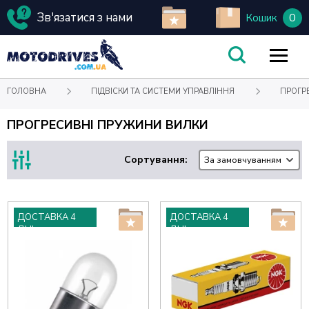
Зв'язатися з нами
0
Кошик
ГОЛОВНА
ПІДВІСКИ ТА СИСТЕМИ УПРАВЛІННЯ
ПРОГР
ПРОГРЕСИВНІ ПРУЖИНИ ВИЛКИ
Сортування:
За замовчуванням
ДОСТАВКА 4
ДОСТАВКА 4
ДНІ
ДНІ