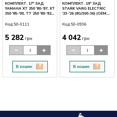
КОМПЛЕКТ. 17" ЗАД
КОМПЛЕКТ. 19" ЗАД
YAMAHA XT 250 '80-'87, XT
STARK VARG ELECTRIC
350 '85-'00, TT 250 '80-'82
'23-'26 (8G/300-36) (OEM:
(9G/250-36) (50-111) (OEM:
SMX1-FW-R-08) (50-936)
3Y1-25304-00) (CC
(CC PRODUCTS)
Код:
Код:
50-0111
50-0936
PRODUCTS)
5 282
4 042
грн
грн
В кошик
В кошик