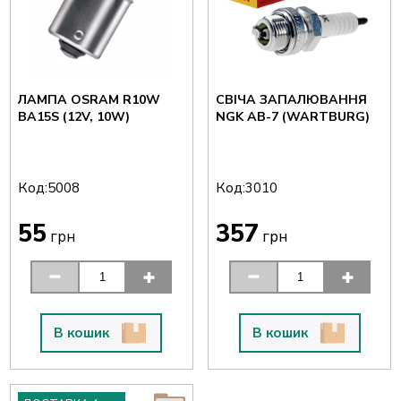
ЛАМПА OSRAM R10W
СВІЧА ЗАПАЛЮВАННЯ
BA15S (12V, 10W)
NGK AB-7 (WARTBURG)
Код:
Код:
5008
3010
55
357
грн
грн
В кошик
В кошик