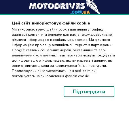
Цей сайт використовує файли cookie
+38
(096) 488 77 88
Ми використовуємо файли cookie для аналізу трафіку,
адаптації контенту та реклами для вас, а також дозволяємо
дзвінки приймаються в робочі дні з 9:00 до 18:00
ділитися інформацією в соціальних мережах. Ми ділимося
інформацією про вашу активність в Інтернеті з партнерами
Google: сайтами соціальних мереж, рекламними та веб-
аналітичними компаніями. Наші партнери можуть поєднувати
цю інформацію з інформацією, яку ви надаєте, і даними, які
вони отримують, коли ви користуєтеся їхніми послугами.
ПІДБІР
Оплата та доставка
Продовжуючи використовувати наш веб-сайт, ви
ЗАПЧАСТИН
погоджуєтесь на використання файлів cookie.
Гарантія і повернення
Контакти
Підтвердити
Відгуки
© 2023-2026 Motodrives.com.ua Магазин мото запчастин та аксесуарів