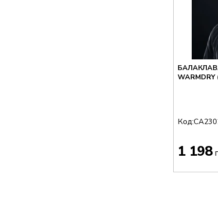
БАЛАКЛАВ
WARMDRY 
Код:
CA230
1 198
г