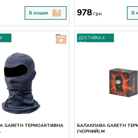
978
В кошик
В 
грн
4
ДОСТАВКА 4
ДНІ
А GARETH ТЕРМОАКТИВНА
БАЛАКЛАВА GARETH ТЕ
ИЙ) L
(ЧОРНИЙ) M