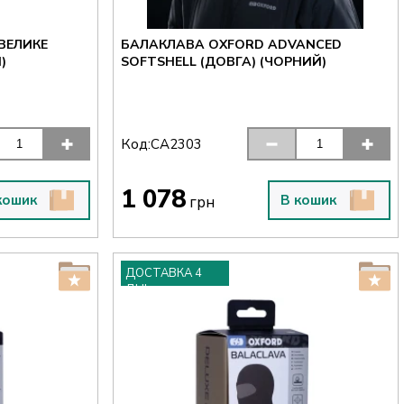
ВЕЛИКЕ
БАЛАКЛАВА OXFORD ADVANCED
)
SOFTSHELL (ДОВГА) (ЧОРНИЙ)
Код:
CA2303
1 078
кошик
В кошик
грн
ДОСТАВКА 4
ДНІ