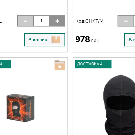
Код:
L
GHKT/M
978
В кошик
В 
грн
4
ДОСТАВКА 4
ДНІ