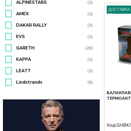
ALPINESTARS
(2)
ДОСТАВКА 
AMEX
(1)
ДНІ
DAKAR RALLY
(3)
EVS
(1)
GARETH
(20)
KAPPA
(1)
LEATT
(1)
Lindstrands
(6)
БАЛАКЛАВ
MACNA
(2)
MODEKA
(10)
OXFORD
(52)
Код:
GHBK/
ROLEFF
(4)