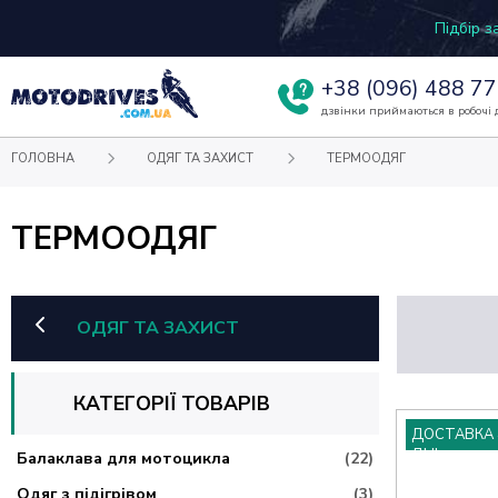
Підбір 
+38
(096) 488 77
дзвінки приймаються в робочі д
ГОЛОВНА
ОДЯГ ТА ЗАХИСТ
ТЕРМООДЯГ
ТЕРМООДЯГ
ОДЯГ ТА ЗАХИСТ
КАТЕГОРІЇ ТОВАРІВ
ДОСТАВКА 
ДНІ
Балаклава для мотоцикла
(22)
Одяг з підігрівом
(3)