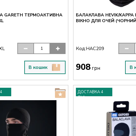
А GARETH ТЕРМОАКТИВНА
БАЛАКЛАВА HEVIK/KAPPA 
РНИЙ) XL
ВІКНО ДЛЯ ОЧЕЙ (ЧОРНИЙ
Код:
XL
HAC209
908
В кошик
В 
грн
4
ДОСТАВКА 4
ДНІ