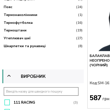
Пояс
(24)
Термонаколінники
(1)
Термофутболка
(16)
Термоштани
(19)
Утеплювач шиї
(27)
Шкарпетки та рукавиці
(8)
БАЛАКЛАВ
НЕОПРЕНО
(ЧОРНИЙ)
ВИРОБНИК
Код:
SM-16
587
грн
111 RACING
(3)