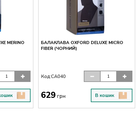
XE MERINO
БАЛАКЛАВА OXFORD DELUXE MICRO
FIBER (ЧОРНИЙ)
Код:
CA040
629
кошик
В кошик
грн