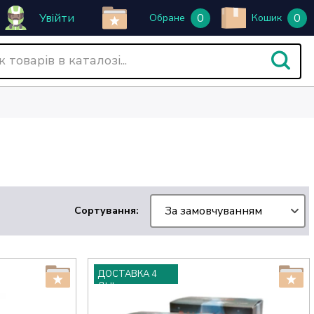
Увійти
0
0
Обране
Кошик
За замовчуванням
Сортування:
ДОСТАВКА 4
ДНІ