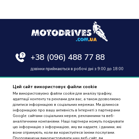
+38
(096) 488 77 88
дзвінки приймаються в робочі дні з 9:00 до 18:00
Цей сайт використовує файли cookie
Ми використовуємо файли cookie для аналізу трафіку,
адаптації контенту та реклами для вас, а також дозволяємо
Оплата та доставка
ділитися інформацією в соціальних мережах. Ми ділимося
інформацією про вашу активність в Інтернеті з партнерами
Гарантія і повернення
Google: сайтами соціальних мереж, рекламними та веб-
аналітичними компаніями. Наші партнери можуть поєднувати
Контакти
цю інформацію з інформацією, яку ви надаєте, і даними, які
вони отримують, коли ви користуєтеся їхніми послугами.
Відгуки
ПІДБІР
Продовжуючи використовувати наш веб-сайт, ви