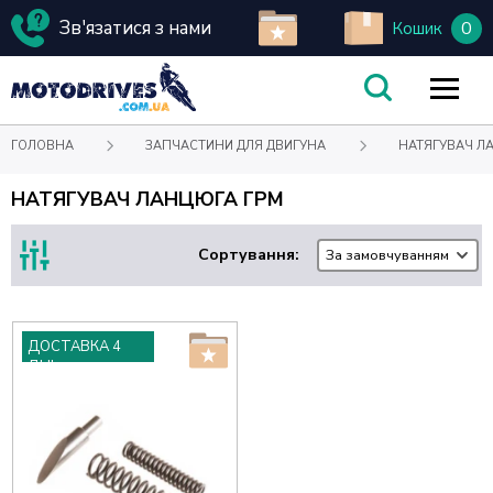
Зв'язатися з нами
0
Кошик
ГОЛОВНА
ЗАПЧАСТИНИ ДЛЯ ДВИГУНА
НАТЯГУВАЧ Л
НАТЯГУВАЧ ЛАНЦЮГА ГРМ
Сортування:
За замовчуванням
ДОСТАВКА 4
ДНІ