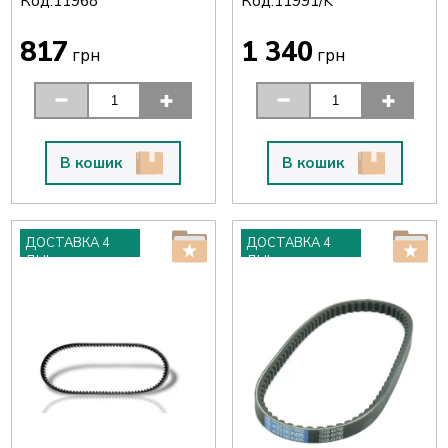
Код:
Код:
11968
11991/K
817
1 340
грн
грн
В кошик
В кошик
ДОСТАВКА 4
ДОСТАВКА 4
ДНІ
ДНІ