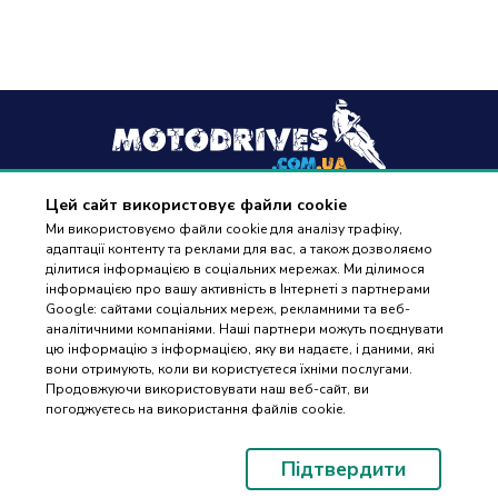
Цей сайт використовує файли cookie
+38
(096) 488 77 88
Ми використовуємо файли cookie для аналізу трафіку,
адаптації контенту та реклами для вас, а також дозволяємо
дзвінки приймаються в робочі дні з 9:00 до 18:00
ділитися інформацією в соціальних мережах. Ми ділимося
інформацією про вашу активність в Інтернеті з партнерами
Google: сайтами соціальних мереж, рекламними та веб-
аналітичними компаніями. Наші партнери можуть поєднувати
цю інформацію з інформацією, яку ви надаєте, і даними, які
вони отримують, коли ви користуєтеся їхніми послугами.
ПІДБІР
Оплата та доставка
Продовжуючи використовувати наш веб-сайт, ви
ЗАПЧАСТИН
погоджуєтесь на використання файлів cookie.
Гарантія і повернення
Контакти
Підтвердити