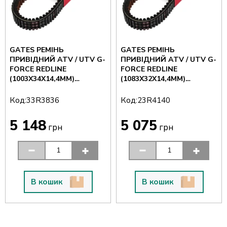
GATES РЕМІНЬ
GATES РЕМІНЬ
ПРИВІДНИЙ ATV / UTV G-
ПРИВІДНИЙ ATV / UTV G-
FORCE REDLINE
FORCE REDLINE
(1003X34X14,4MM)
(1083X32X14,4MM)
POLARIS
POLARIS RANGER
RANGER/RANGER CREW
XP/CREW 900 '13-17,
Код:
Код:
33R3836
23R4140
900 (ДИЗЕЛЬ) '10-14,
RANGER 900 '18-19, ACE
(33R3836)
350 '15-16, (23R4140)
5 148
5 075
грн
грн
В кошик
В кошик