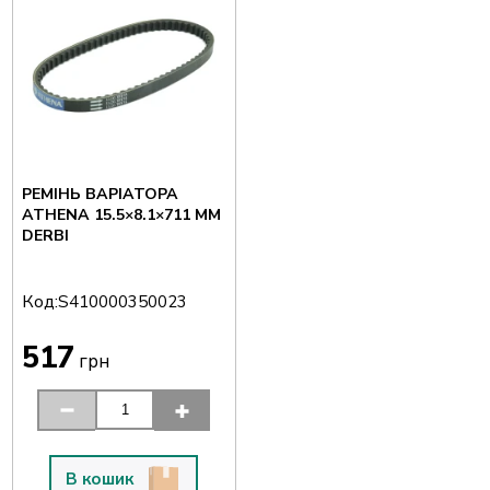
РЕМІНЬ ВАРІАТОРА
ATHENA 15.5×8.1×711 ММ
DERBI
Код:
S410000350023
517
грн
В кошик