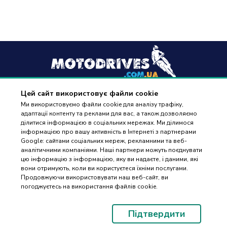
Цей сайт використовує файли cookie
+38
(096) 488 77 88
Ми використовуємо файли cookie для аналізу трафіку,
адаптації контенту та реклами для вас, а також дозволяємо
дзвінки приймаються в робочі дні з 9:00 до 18:00
ділитися інформацією в соціальних мережах. Ми ділимося
інформацією про вашу активність в Інтернеті з партнерами
Google: сайтами соціальних мереж, рекламними та веб-
аналітичними компаніями. Наші партнери можуть поєднувати
цю інформацію з інформацією, яку ви надаєте, і даними, які
вони отримують, коли ви користуєтеся їхніми послугами.
ПІДБІР
Оплата та доставка
Продовжуючи використовувати наш веб-сайт, ви
ЗАПЧАСТИН
погоджуєтесь на використання файлів cookie.
Гарантія і повернення
Контакти
Підтвердити