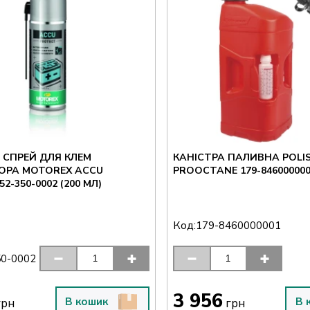
 СПРЕЙ ДЛЯ КЛЕМ
КАНІСТРА ПАЛИВНА POLI
ОРА MOTOREX ACCU
PROOCTANE 179-8460000001
2-350-0002 (200 МЛ)
Код:
179-8460000001
50-0002
3 956
В кошик
В 
рн
грн