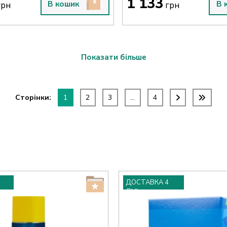
1 133
В кошик
В 
рн
грн
Показати більше
Сторінки:
1
2
3
...
4
ДОСТАВКА 4
ДНІ