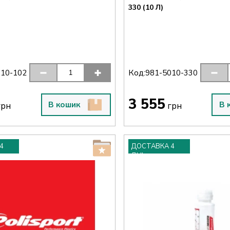
330 (10 Л)
Код:
010-102
981-5010-330
3 555
В кошик
В 
рн
грн
4
ДОСТАВКА 4
ДНІ