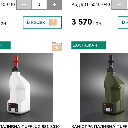
Код:
010-030
981-5010-040
3 570
В кошик
В 
рн
грн
4
ДОСТАВКА 4
ДНІ
ПАЛИВНА TUFF JUG 981-5010-
КАНІСТРА ПАЛИВНА TUFF J