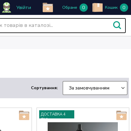
Увійти
0
0
Обране
Кошик
За замовчуванням
Сортування:
ДОСТАВКА 4
ДНІ