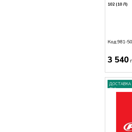
102 (10 Л)
Код:
981-5
3 540
г
ДОСТАВКА 
ДНІ