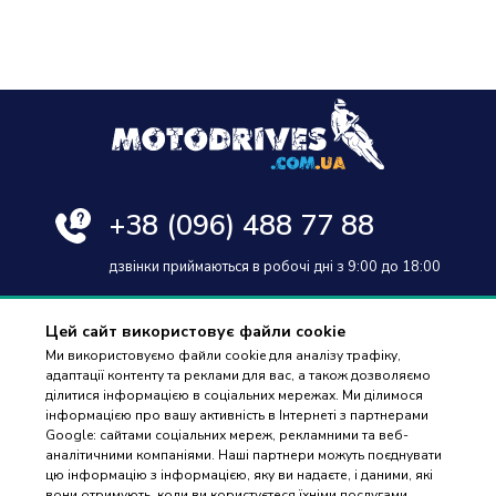
+38
(096) 488 77 88
дзвінки приймаються в робочі дні з 9:00 до 18:00
Цей сайт використовує файли cookie
Ми використовуємо файли cookie для аналізу трафіку,
адаптації контенту та реклами для вас, а також дозволяємо
Оплата та доставка
ділитися інформацією в соціальних мережах. Ми ділимося
інформацією про вашу активність в Інтернеті з партнерами
Гарантія і повернення
Google: сайтами соціальних мереж, рекламними та веб-
аналітичними компаніями. Наші партнери можуть поєднувати
Контакти
цю інформацію з інформацією, яку ви надаєте, і даними, які
вони отримують, коли ви користуєтеся їхніми послугами.