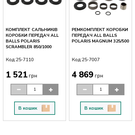
ЬНИКІВ
РЕМКОМПЛЕКТ КОРОБКИ
КОМПЛЕКТ САЛЬ
ДАЧ ALL
ПЕРЕДАЧ ALL BALLS
КОРОБКИ ПЕРЕД
POLARIS MAGNUM 325/500
BALLS CAN-AM
1000
OUTLANDER / RE
Код:
Код:
25-7007
25-7151
4 869
2 929
грн
грн
В кошик
В кошик