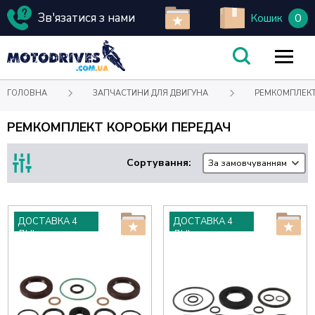
Зв'язатися з нами
0
Кошик
ГОЛОВНА
ЗАПЧАСТИНИ ДЛЯ ДВИГУНА
РЕМКОМПЛЕКТ
РЕМКОМПЛЕКТ КОРОБКИ ПЕРЕДАЧ
Сортування:
За замовчуванням
ДОСТАВКА 4
ДОСТАВКА 4
ДНІ
ДНІ