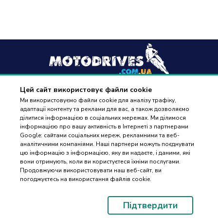
Цей сайт використовує файли cookie
+38
(096) 488 77 88
Ми використовуємо файли cookie для аналізу трафіку,
адаптації контенту та реклами для вас, а також дозволяємо
дзвінки приймаються в робочі дні з 9:00 до 18:00
ділитися інформацією в соціальних мережах. Ми ділимося
інформацією про вашу активність в Інтернеті з партнерами
Google: сайтами соціальних мереж, рекламними та веб-
аналітичними компаніями. Наші партнери можуть поєднувати
цю інформацію з інформацією, яку ви надаєте, і даними, які
вони отримують, коли ви користуєтеся їхніми послугами.
ПІДБІР
Оплата та доставка
Продовжуючи використовувати наш веб-сайт, ви
ЗАПЧАСТИН
погоджуєтесь на використання файлів cookie.
Гарантія і повернення
Контакти
Підтвердити