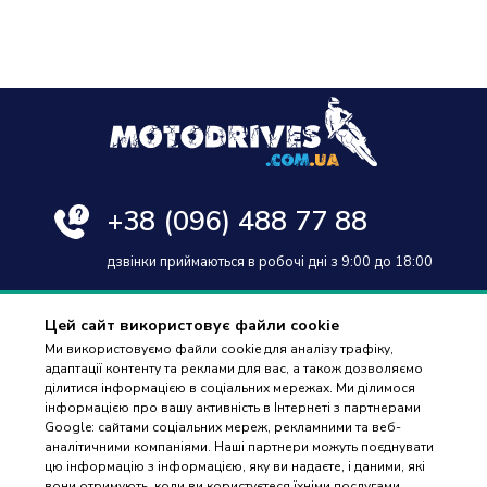
+38
(096) 488 77 88
дзвінки приймаються в робочі дні з 9:00 до 18:00
Цей сайт використовує файли cookie
Ми використовуємо файли cookie для аналізу трафіку,
адаптації контенту та реклами для вас, а також дозволяємо
Оплата та доставка
ділитися інформацією в соціальних мережах. Ми ділимося
інформацією про вашу активність в Інтернеті з партнерами
Гарантія і повернення
Google: сайтами соціальних мереж, рекламними та веб-
аналітичними компаніями. Наші партнери можуть поєднувати
Контакти
цю інформацію з інформацією, яку ви надаєте, і даними, які
вони отримують, коли ви користуєтеся їхніми послугами.