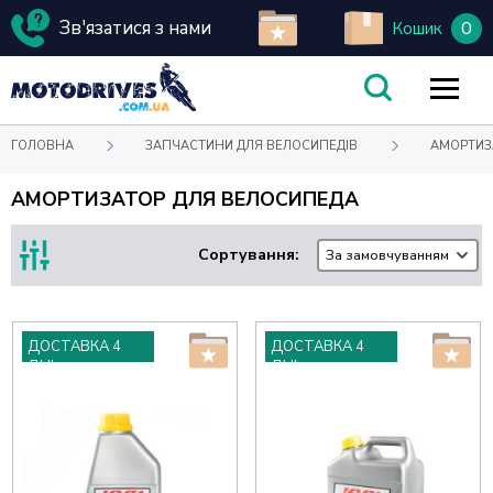
Зв'язатися з нами
0
Кошик
ГОЛОВНА
ЗАПЧАСТИНИ ДЛЯ ВЕЛОСИПЕДІВ
АМОРТИЗ
АМОРТИЗАТОР ДЛЯ ВЕЛОСИПЕДА
Сортування:
За замовчуванням
ДОСТАВКА 4
ДОСТАВКА 4
ДНІ
ДНІ