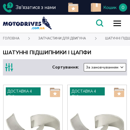
Зв'язатися з нами
0
Кошик
ГОЛОВНА
ЗАПЧАСТИНИ ДЛЯ ДВИГУНА
ШАТУННІ ПІД
ШАТУННІ ПІДШИПНИКИ І ЦАПФИ
Сортування:
За замовчуванням
ДОСТАВКА 4
ДОСТАВКА 4
ДНІ
ДНІ