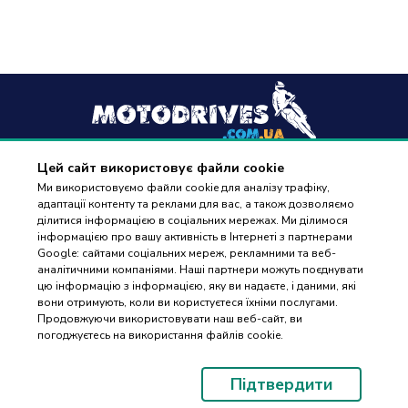
Цей сайт використовує файли cookie
+38
(096) 488 77 88
Ми використовуємо файли cookie для аналізу трафіку,
адаптації контенту та реклами для вас, а також дозволяємо
дзвінки приймаються в робочі дні з 9:00 до 18:00
ділитися інформацією в соціальних мережах. Ми ділимося
інформацією про вашу активність в Інтернеті з партнерами
Google: сайтами соціальних мереж, рекламними та веб-
аналітичними компаніями. Наші партнери можуть поєднувати
цю інформацію з інформацією, яку ви надаєте, і даними, які
вони отримують, коли ви користуєтеся їхніми послугами.
ПІДБІР
Оплата та доставка
Продовжуючи використовувати наш веб-сайт, ви
ЗАПЧАСТИН
погоджуєтесь на використання файлів cookie.
Гарантія і повернення
Контакти
Підтвердити