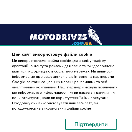
Цей сайт використовує файли cookie
+38
(096) 488 77 88
Ми використовуємо файли cookie для аналізу трафіку,
адаптації контенту та реклами для вас, а також дозволяємо
дзвінки приймаються в робочі дні з 9:00 до 18:00
ділитися інформацією в соціальних мережах. Ми ділимося
інформацією про вашу активність в Інтернеті з партнерами
Google: сайтами соціальних мереж, рекламними та веб-
аналітичними компаніями. Наші партнери можуть поєднувати
цю інформацію з інформацією, яку ви надаєте, і даними, які
вони отримують, коли ви користуєтеся їхніми послугами.
ПІДБІР
Оплата та доставка
Продовжуючи використовувати наш веб-сайт, ви
ЗАПЧАСТИН
погоджуєтесь на використання файлів cookie.
Гарантія і повернення
Контакти
Підтвердити