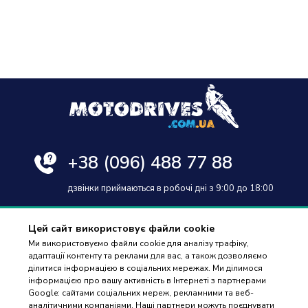
+38
(096) 488 77 88
дзвінки приймаються в робочі дні з 9:00 до 18:00
Цей сайт використовує файли cookie
Ми використовуємо файли cookie для аналізу трафіку,
адаптації контенту та реклами для вас, а також дозволяємо
Оплата та доставка
ділитися інформацією в соціальних мережах. Ми ділимося
інформацією про вашу активність в Інтернеті з партнерами
Гарантія і повернення
Google: сайтами соціальних мереж, рекламними та веб-
аналітичними компаніями. Наші партнери можуть поєднувати