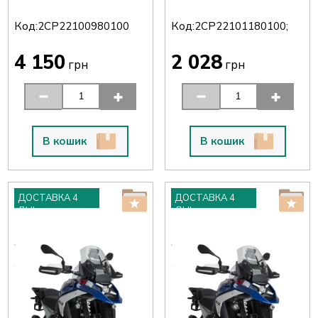
Код:
Код:
2CP22100980100
2CP22101180100;
4 150
2 028
грн
грн
В кошик
В кошик
ДОСТАВКА 4
ДОСТАВКА 4
ДНІ
ДНІ