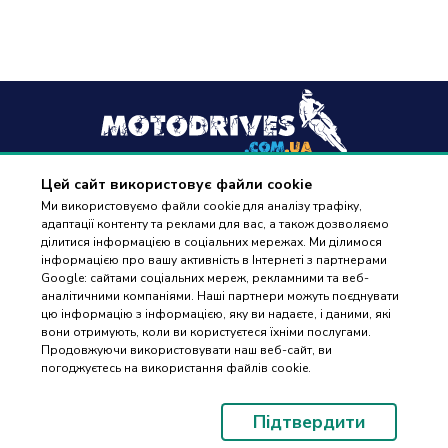
Цей сайт використовує файли cookie
+38
(096) 488 77 88
Ми використовуємо файли cookie для аналізу трафіку,
адаптації контенту та реклами для вас, а також дозволяємо
дзвінки приймаються в робочі дні з 9:00 до 18:00
ділитися інформацією в соціальних мережах. Ми ділимося
інформацією про вашу активність в Інтернеті з партнерами
Google: сайтами соціальних мереж, рекламними та веб-
аналітичними компаніями. Наші партнери можуть поєднувати
цю інформацію з інформацією, яку ви надаєте, і даними, які
вони отримують, коли ви користуєтеся їхніми послугами.
ПІДБІР
Оплата та доставка
Продовжуючи використовувати наш веб-сайт, ви
ЗАПЧАСТИН
погоджуєтесь на використання файлів cookie.
Гарантія і повернення
Контакти
Підтвердити