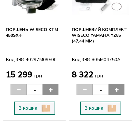
ПОРШЕНЬ WISECO KTM
ПОРШНЕВИЙ КОМПЛЕКТ
450SX-F
WISECO YAMAHA YZ85
(47,44 ММ)
Код:
Код:
398-40297M09500
398-805M04750A
15 299
8 322
грн
грн
В кошик
В кошик