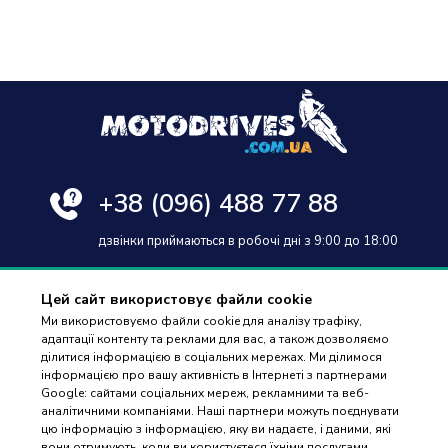
+38
(096) 488 77 88
дзвінки приймаються в робочі дні з 9:00 до 18:00
Цей сайт використовує файли cookie
Ми використовуємо файли cookie для аналізу трафіку,
адаптації контенту та реклами для вас, а також дозволяємо
Оплата та доставка
ділитися інформацією в соціальних мережах. Ми ділимося
інформацією про вашу активність в Інтернеті з партнерами
Гарантія і повернення
Google: сайтами соціальних мереж, рекламними та веб-
аналітичними компаніями. Наші партнери можуть поєднувати
Контакти
цю інформацію з інформацією, яку ви надаєте, і даними, які
вони отримують, коли ви користуєтеся їхніми послугами.