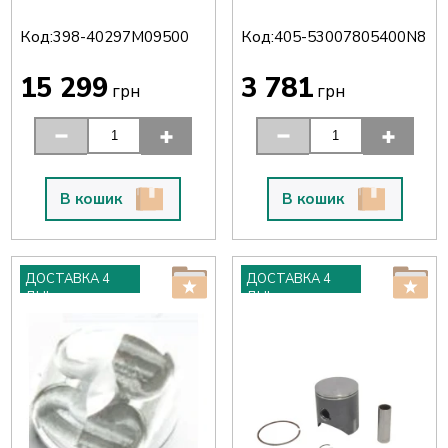
Код:
Код:
398-40297M09500
405-53007805400N8
15 299
3 781
грн
грн
В кошик
В кошик
ДОСТАВКА 4
ДОСТАВКА 4
ДНІ
ДНІ