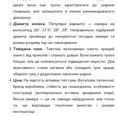
ідеалі вона має трохи адаптуватися до ширини
покришки, але залишатися в межах рекомендованого
діапазону.
Діаметр колеса.
Популярні варіанти — камера на
велосипед 26", 27.5", 28", 29". Неправильно підібраний
діаметр призведе до некоректної посадки камери та
ризику розриву під час накачування.
Товщина гуми.
Товстіші велокамери мають кращий
захист від проколів і служать довше. Вони важать трохи
більше, але це компенсується підвищеною міцністю. Для
агресивного стилю катання або складних трас краще
обирати гуму з додатковим захисним шаром.
Ціна.
На вартість впливає тип гуми (бутилова, латексна),
бренд виробника, стійкість до пошкоджень, особливості
конструкції (антипрокольні вставки, армування тощо).
Якісна камера — це не завжди найдорожча, але точно
та, що відповідає технічним вимогам і умовам
експлуатації.