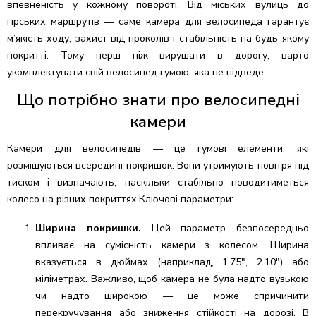
впевненість у кожному повороті. Від міських вулиць до
гірських маршрутів — саме камера для велосипеда гарантує
м’якість ходу, захист від проколів і стабільність на будь-якому
покритті. Тому перш ніж вирушати в дорогу, варто
укомплектувати свій велосипед гумою, яка не підведе.
Що потрібно знати про велосипедні
камери
Камери для велосипедів — це гумові елементи, які
розміщуються всередині покришок. Вони утримують повітря під
тиском і визначають, наскільки стабільно поводитиметься
колесо на різних покриттях.Ключові параметри:
Ширина покришки.
Цей параметр безпосередньо
впливає на сумісність камери з колесом. Ширина
вказується в дюймах (наприклад, 1.75", 2.10") або
міліметрах. Важливо, щоб камера не була надто вузькою
чи надто широкою — це може спричинити
перекручування або зниження стійкості на дорозі. В