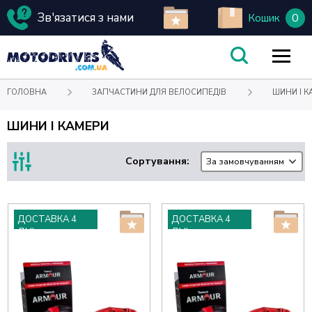
Зв'язатися з нами
0
Кошик
ГОЛОВНА
ЗАПЧАСТИНИ ДЛЯ ВЕЛОСИПЕДІВ
ШИНИ І К
ШИНИ І КАМЕРИ
Сортування:
За замовчуванням
ДОСТАВКА 4
ДОСТАВКА 4
ДНІ
ДНІ