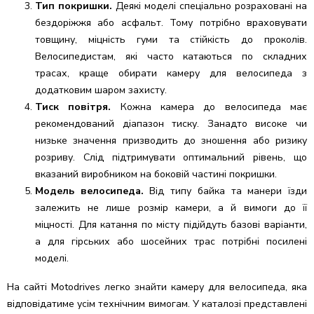
Тип покришки.
Деякі моделі спеціально розраховані на
бездоріжжя або асфальт. Тому потрібно враховувати
товщину, міцність гуми та стійкість до проколів.
Велосипедистам, які часто катаються по складних
трасах, краще обирати камеру для велосипеда з
додатковим шаром захисту.
Тиск повітря.
Кожна камера до велосипеда має
рекомендований діапазон тиску. Занадто високе чи
низьке значення призводить до зношення або ризику
розриву. Слід підтримувати оптимальний рівень, що
вказаний виробником на боковій частині покришки.
Модель велосипеда.
Від типу байка та манери їзди
залежить не лише розмір камери, а й вимоги до її
міцності. Для катання по місту підійдуть базові варіанти,
а для гірських або шосейних трас потрібні посилені
моделі.
На сайті Motodrives легко знайти камеру для велосипеда, яка
відповідатиме усім технічним вимогам. У каталозі представлені