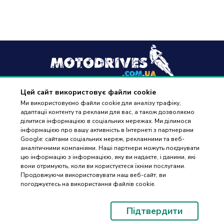
Цей сайт використовує файли cookie
+38
(096) 488 77 88
Ми використовуємо файли cookie для аналізу трафіку,
адаптації контенту та реклами для вас, а також дозволяємо
дзвінки приймаються в робочі дні з 9:00 до 18:00
ділитися інформацією в соціальних мережах. Ми ділимося
інформацією про вашу активність в Інтернеті з партнерами
Google: сайтами соціальних мереж, рекламними та веб-
аналітичними компаніями. Наші партнери можуть поєднувати
цю інформацію з інформацією, яку ви надаєте, і даними, які
вони отримують, коли ви користуєтеся їхніми послугами.
ПІДБІР
Оплата та доставка
Продовжуючи використовувати наш веб-сайт, ви
ЗАПЧАСТИН
погоджуєтесь на використання файлів cookie.
Гарантія і повернення
Контакти
Підтвердити