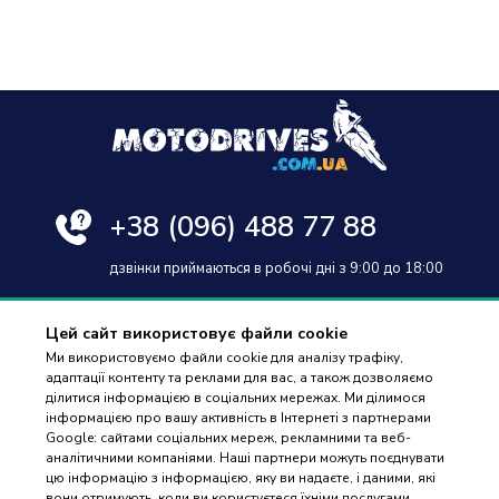
+38
(096) 488 77 88
дзвінки приймаються в робочі дні з 9:00 до 18:00
Цей сайт використовує файли cookie
Ми використовуємо файли cookie для аналізу трафіку,
адаптації контенту та реклами для вас, а також дозволяємо
Оплата та доставка
ділитися інформацією в соціальних мережах. Ми ділимося
інформацією про вашу активність в Інтернеті з партнерами
Гарантія і повернення
Google: сайтами соціальних мереж, рекламними та веб-
аналітичними компаніями. Наші партнери можуть поєднувати
Контакти
цю інформацію з інформацією, яку ви надаєте, і даними, які
вони отримують, коли ви користуєтеся їхніми послугами.