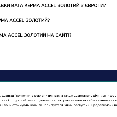
АВКИ ВАГА КЕРМА ACCEL ЗОЛОТИЙ З ЄВРОПИ?
ЕРМА ACCEL ЗОЛОТИЙ?
МА ACCEL ЗОЛОТИЙ НА САЙТІ?
6) 488 77 88
Оплат
доста
 адаптації контенту та реклами для вас, а також дозволяємо ділитися інфо
ться в робочі дні з 9:00 до
нерами Google: сайтами соціальних мереж, рекламними та веб-аналітичними
 які вони отримують, коли ви користуєтеся їхніми послугами. Продовжуючи 