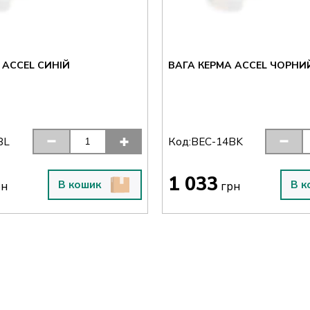
 ACCEL СИНІЙ
ВАГА КЕРМА ACCEL ЧОРНИ
Код:
BL
BEC-14BK
1 033
В кошик
В к
рн
грн