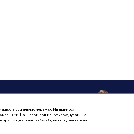
а та
Гарантія і
Контакти
Відгуки
вка
повернення
рмацією в соціальних мережах. Ми ділимося
ПІДБІР
 компаніями. Наші партнери можуть поєднувати цю
ЗАПЧАСТИН
використовувати наш веб-сайт, ви погоджуєтесь на