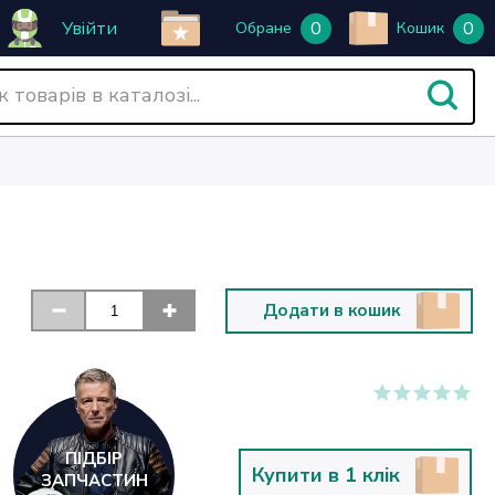
Увійти
0
0
Обране
Кошик
Додати в кошик
ПІДБІР
Купити в 1 клік
ЗАПЧАСТИН