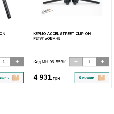
-ON
КЕРМО ACCEL STREET CLIP-ON
РЕГУЛЬОВАНЕ
Код:
MH-03-55BK
4 931
ошик
В кошик
грн