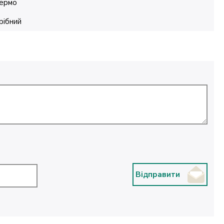
ермо
рібний
Відправити