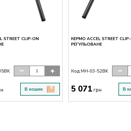
L STREET CLIP-ON
КЕРМО ACCEL STREET CLIP
НЕ
РЕГУЛЬОВАНЕ
Код:
35BK
MH-03-52BK
5 071
В кошик
В к
рн
грн