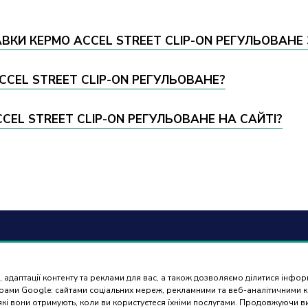
ВКИ КЕРМО ACCEL STREET CLIP-ON РЕГУЛЬОВАНЕ 
ACCEL STREET CLIP-ON РЕГУЛЬОВАНЕ?
EL STREET CLIP-ON РЕГУЛЬОВАНЕ НА САЙТІ?
6) 488 77 88
Оплат
доста
 адаптації контенту та реклами для вас, а також дозволяємо ділитися інфо
ться в робочі дні з 9:00 до
нерами Google: сайтами соціальних мереж, рекламними та веб-аналітичними
 які вони отримують, коли ви користуєтеся їхніми послугами. Продовжуючи 