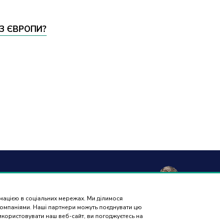
З ЄВРОПИ?
а та
Гарантія і
Контакти
Відгуки
вка
повернення
рмацією в соціальних мережах. Ми ділимося
ПІДБІР
 компаніями. Наші партнери можуть поєднувати цю
ЗАПЧАСТИН
використовувати наш веб-сайт, ви погоджуєтесь на