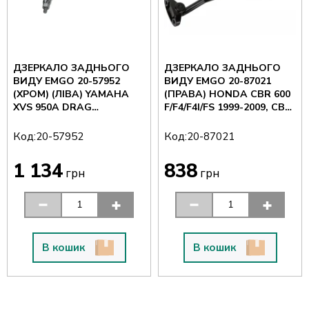
ДЗЕРКАЛО ЗАДНЬОГО
ДЗЕРКАЛО ЗАДНЬОГО
ВИДУ EMGO 20-57952
ВИДУ EMGO 20-87021
(ХРОМ) (ЛІВА) YAMAHA
(ПРАВА) HONDA CBR 600
XVS 950A DRAG
F/F4/F4I/FS 1999-2009, CB
STAR/MIDNIGHT STAR
600F HORNET
2009-2015, B
Код:
Код:
20-57952
20-87021
1 134
838
грн
грн
В кошик
В кошик