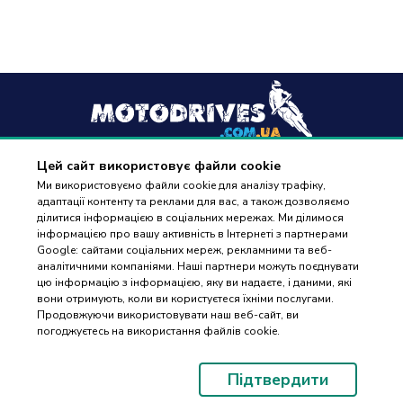
Цей сайт використовує файли cookie
+38
(096) 488 77 88
Ми використовуємо файли cookie для аналізу трафіку,
адаптації контенту та реклами для вас, а також дозволяємо
дзвінки приймаються в робочі дні з 9:00 до 18:00
ділитися інформацією в соціальних мережах. Ми ділимося
інформацією про вашу активність в Інтернеті з партнерами
Google: сайтами соціальних мереж, рекламними та веб-
аналітичними компаніями. Наші партнери можуть поєднувати
цю інформацію з інформацією, яку ви надаєте, і даними, які
вони отримують, коли ви користуєтеся їхніми послугами.
ПІДБІР
Оплата та доставка
Продовжуючи використовувати наш веб-сайт, ви
ЗАПЧАСТИН
погоджуєтесь на використання файлів cookie.
Гарантія і повернення
Контакти
Підтвердити