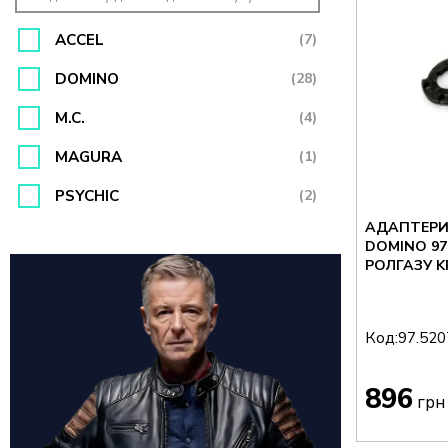
ACCEL
(7)
DOMINO
(28)
M.C.
(4)
MAGURA
(1)
PSYCHIC
(2)
АДАПТЕРИ 
DOMINO 97.5207.04
РОЛГАЗУ K
Код:
97.520
896
грн