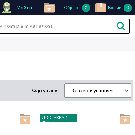
Увійти
0
0
Обране
Кошик
За замовчуванням
Сортування:
ДОСТАВКА 4
ДНІ