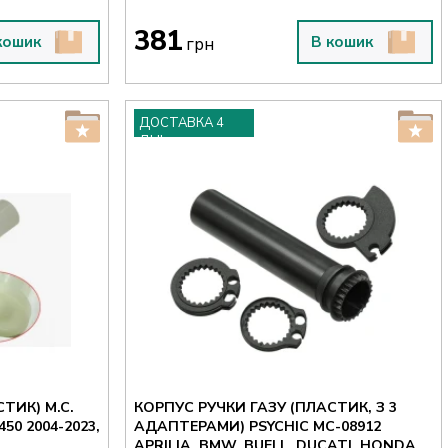
381
кошик
В кошик
грн
ДОСТАВКА 4
ДНІ
ТИК) M.C.
КОРПУС РУЧКИ ГАЗУ (ПЛАСТИК, З 3
АДАПТЕРАМИ) PSYCHIC MC-08912
APRILIA, BMW, BUELL, DUCATI, HONDA,