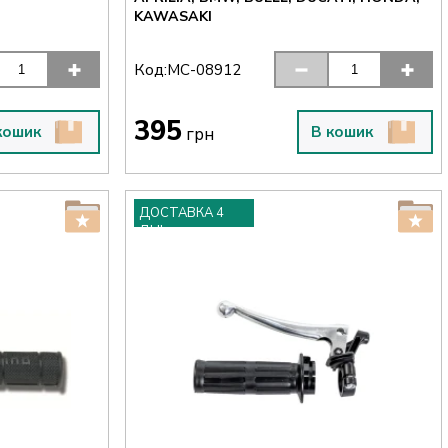
KAWASAKI
Код:
MC-08912
395
кошик
В кошик
грн
ДОСТАВКА 4
ДНІ