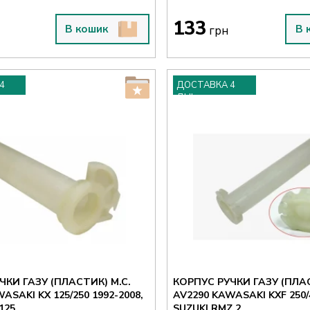
133
В кошик
В 
грн
4
ДОСТАВКА 4
ДНІ
ЧКИ ГАЗУ (ПЛАСТИК) M.C.
КОРПУС РУЧКИ ГАЗУ (ПЛАС
AV2290 KAWASAKI KXF 250/450 2004-2023,
125
SUZUKI RMZ 2