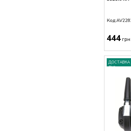
Код:
AV228
444
грн
ДОСТАВКА 
ДНІ