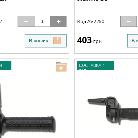
Код:
2
AV2290
403
В кошик
В 
грн
4
ДОСТАВКА 4
ДНІ