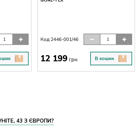
GORE-TEX
Код:
2446-001/46
12 199
ошик
В кошик
грн
HITE, 43 З ЄВРОПИ?