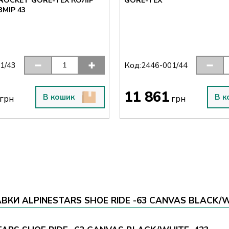
ROCKET GORE-TEX КОЛІР
GORE-TEX
МІР 43
Код:
1/43
2446-001/44
11 861
В кошик
В к
грн
грн
КИ ALPINESTARS SHOE RIDE -63 CANVAS BLACK/W