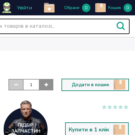
Увійти
0
0
Обране
Кошик
Додати в кошик
ПІДБІР
Купити в 1 клік
ЗАПЧАСТИН