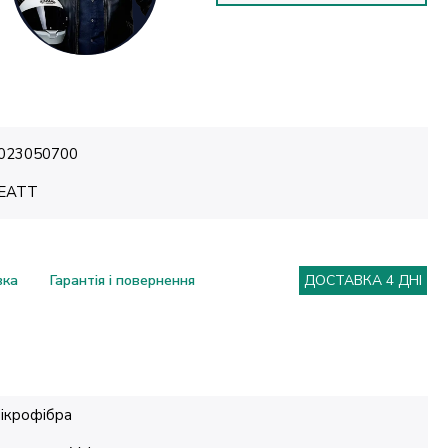
023050700
EATT
вка
Гарантія і повернення
ДОСТАВКА 4 ДНІ
ікрофібра