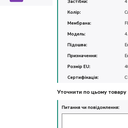
Застібки:
4
Колір:
С
Мембрана:
F
Модель:
4
Підошва:
Е
Призначення:
Е
Розмір EU:
4
Сертифікація:
C
Уточнити по цьому товару
Питання чи повідомлення: