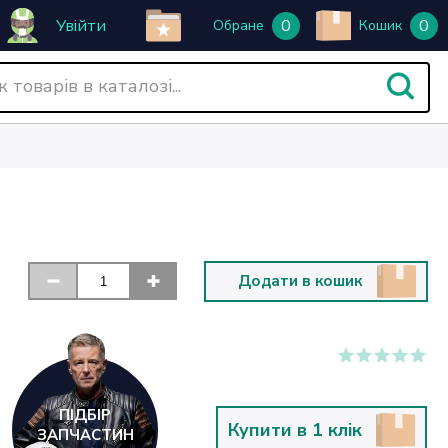
Увійти
0
0
Обране
Кошик
Додати в кошик
ПІДБІР
Купити в 1 клік
ЗАПЧАСТИН