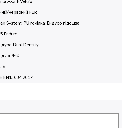
 пряжки + Velcro
иній/Червоний Fluo
lex System; PU гомілка; Ендуро підошва
.5 Enduro
ндуро Dual Density
ндуро/MX
0.5
E EN13634:2017