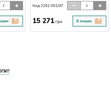
Код:
2192-001/47
15 271
ошик
В кошик
грн
ОПИ?