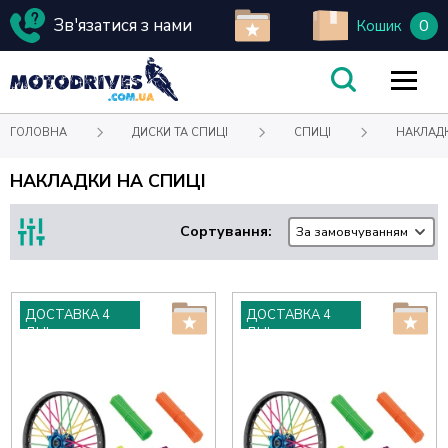
Зв'язатися з нами
0
Кошик
ГОЛОВНА
ДИСКИ ТА СПИЦІ
СПИЦІ
НАКЛАДК
НАКЛАДКИ НА СПИЦІ
Сортування:
За замовчуванням
ДОСТАВКА 4
ДОСТАВКА 4
ДНІ
ДНІ