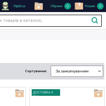
Увійти
0
0
Обране
Кошик
За замовчуванням
Сортування:
ДОСТАВКА 4
ДНІ