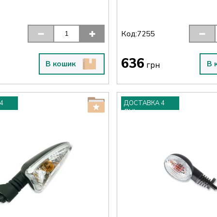
Код:
7255
636
В кошик
В 
грн
4
ДОСТАВКА 4
ДНІ