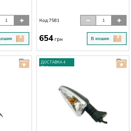
Код:
7581
654
кошик
В кошик
грн
ДОСТАВКА 4
ДНІ