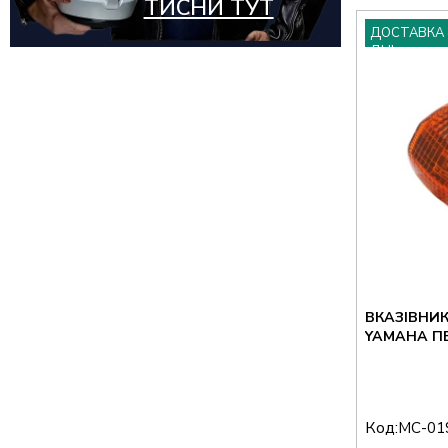
ТИСНИ ТУТ
ДОСТАВКА 
ДНІ
ВКАЗІВНИ
YAMAHA П
Код:
MC-01