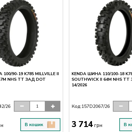
00/90-19 K785 MILLVILLE II
KENDA ШИНА 110/100-18 K7
57M NHS TT ЗАД DOT
SOUTHWICK II 64M NHS TT
14/2026
Код:
42/26
157D2067/26
3 714
В кошик
В к
рн
грн