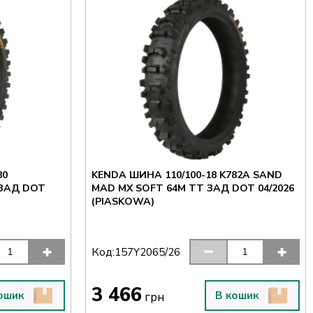
80
KENDA ШИНА 110/100-18 K782A SAND
 ЗАД DOT
MAD MX SOFT 64M TT ЗАД DOT 04/2026
(PIASKOWA)
Код:
157Y2065/26
3 466
ошик
В кошик
грн