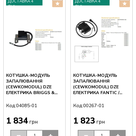
ДОСТАВКА 4
ДОСТАВКА 4
ДНІ
ДНІ
КОТУШКА-МОДУЛЬ
КОТУШКА-МОДУЛЬ
ЗАПАЛЮВАННЯ
ЗАПАЛЮВАННЯ
(CEWKOMODUL) DZE
(CEWKOMODUL) DZE
ЕЛЕКТРИКА BRIGGS &
ЕЛЕКТРИКА FANTIC /
STRATTON
MALAGUTI / MINARELLI /
PIAGGIO / BETAMOTOR
Код:
Код:
04085-01
00267-01
1 834
1 823
грн
грн