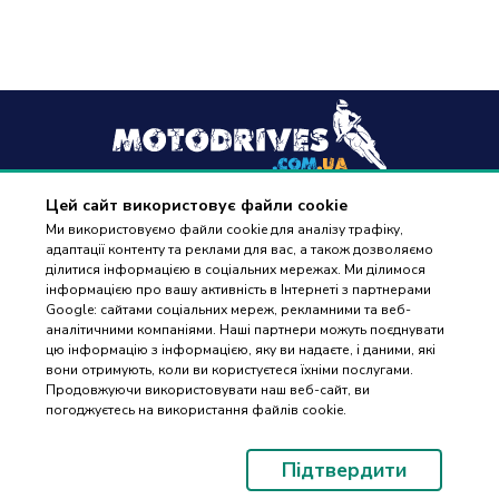
Цей сайт використовує файли cookie
+38
(096) 488 77 88
Ми використовуємо файли cookie для аналізу трафіку,
адаптації контенту та реклами для вас, а також дозволяємо
дзвінки приймаються в робочі дні з 9:00 до 18:00
ділитися інформацією в соціальних мережах. Ми ділимося
інформацією про вашу активність в Інтернеті з партнерами
Google: сайтами соціальних мереж, рекламними та веб-
аналітичними компаніями. Наші партнери можуть поєднувати
цю інформацію з інформацією, яку ви надаєте, і даними, які
вони отримують, коли ви користуєтеся їхніми послугами.
ПІДБІР
Оплата та доставка
Продовжуючи використовувати наш веб-сайт, ви
ЗАПЧАСТИН
погоджуєтесь на використання файлів cookie.
Гарантія і повернення
Контакти
Підтвердити