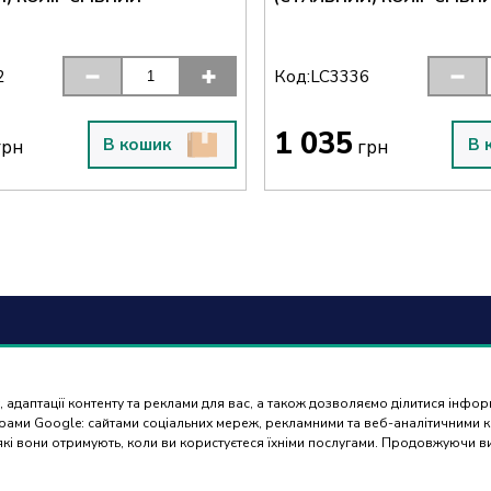
Код:
2
LC3336
1 035
В кошик
В 
рн
грн
6) 488 77 88
Оплат
доста
 адаптації контенту та реклами для вас, а також дозволяємо ділитися інфо
ться в робочі дні з 9:00 до
нерами Google: сайтами соціальних мереж, рекламними та веб-аналітичними
 які вони отримують, коли ви користуєтеся їхніми послугами. Продовжуючи 