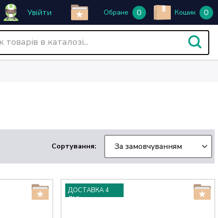
Увійти
0
0
Обране
Кошик
За замовчуванням
Сортування:
ДОСТАВКА 4
ДНІ