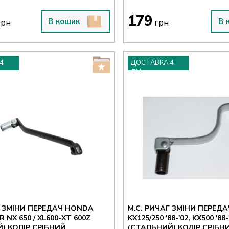
179
В кошик
В 
рн
грн
4
ДОСТАВКА 4
ДНІ
Г ЗМІНИ ПЕРЕДАЧ HONDA
M.C. РИЧАГ ЗМІНИ ПЕРЕД
NX 650 / XL600-XT 600Z
KX125/250 '88-'02, KX500 '88-
) КОЛІР СРІБНИЙ
(СТАЛЬНИЙ) КОЛІР СРІБН