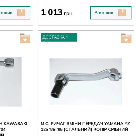
1 013
кошик
В кошик
грн
ДОСТАВКА 4
ДНІ
АЧ KAWASAKI
M.C. РИЧАГ ЗМІНИ ПЕРЕДАЧ YAMAHA YZ
'04
125 '86-'95 (СТАЛЬНИЙ) КОЛІР СРІБНИЙ
ИЙ