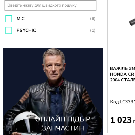
M.C.
(8)
PSYCHIC
(1)
ВАЖІЛЬ ЗМ
HONDA CR 2
2004 СТАЛ
Код:
LC333
ОНЛАЙН ПІДБІР
1 023
г
ЗАПЧАСТИН