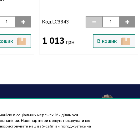
Код:
LC3343
1 013
кошик
В кошик
грн
а та
Гарантія і
Контакти
Відгуки
вка
повернення
рмацією в соціальних мережах. Ми ділимося
ПІДБІР
 компаніями. Наші партнери можуть поєднувати цю
ЗАПЧАСТИН
використовувати наш веб-сайт, ви погоджуєтесь на