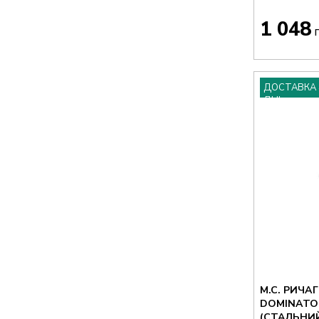
1 048
г
ДОСТАВКА 
ДНІ
M.C. РИЧА
DOMINATOR 
(СТАЛЬНИЙ