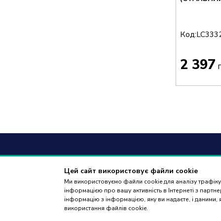
Код:
LC333
2 397
г
+38
(09
Цей сайт використовує файли cookie
Ми використовуємо файли cookie для аналізу трафіку,
дзвінки приймаю
інформацією про вашу активність в Інтернеті з парт
18:00
інформацію з інформацією, яку ви надаєте, і даними,
використання файлів cookie.