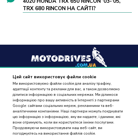
4020 HONDA TRX 650 RINCON '03-'05,
TRX 680 RINCON НА САЙТІ?
Цей сайт використовує файли cookie
+38
(096) 488 77 88
Ми використовуємо файли cookie для аналізу трафіку,
адаптації контенту та реклами для вас, а також дозволяємо
дзвінки приймаються в робочі дні з 9:00 до 18:00
ділитися інформацією в соціальних мережах. Ми ділимося
інформацією про вашу активність в Інтернеті з партнерами
Google: сайтами соціальних мереж, рекламними та веб-
аналітичними компаніями. Наші партнери можуть поєднувати
цю інформацію з інформацією, яку ви надаєте, і даними, які
вони отримують, коли ви користуєтеся їхніми послугами.
ПІДБІР
Оплата та доставка
Продовжуючи використовувати наш веб-сайт, ви
ЗАПЧАСТИН
погоджуєтесь на використання файлів cookie.