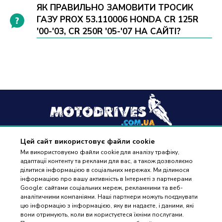
ЯК ПРАВИЛЬНО ЗАМОВИТИ ТРОСИК
ГАЗУ PROX 53.110006 HONDA CR 125R
'00-'03, CR 250R '05-'07 НА САЙТІ?
Цей сайт використовує файли cookie
+38
(096) 488 77 88
Ми використовуємо файли cookie для аналізу трафіку,
адаптації контенту та реклами для вас, а також дозволяємо
дзвінки приймаються в робочі дні з 9:00 до 18:00
ділитися інформацією в соціальних мережах. Ми ділимося
інформацією про вашу активність в Інтернеті з партнерами
Google: сайтами соціальних мереж, рекламними та веб-
аналітичними компаніями. Наші партнери можуть поєднувати
цю інформацію з інформацією, яку ви надаєте, і даними, які
вони отримують, коли ви користуєтеся їхніми послугами.
ПІДБІР