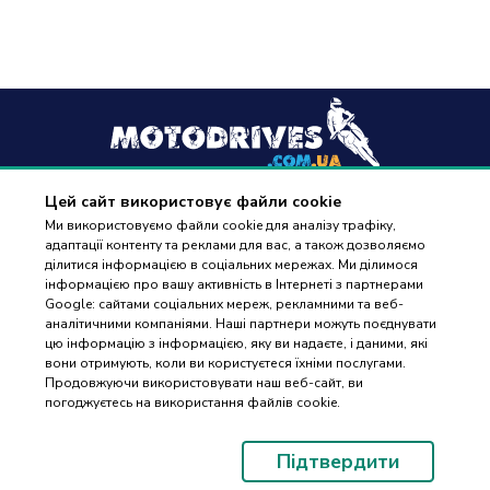
Цей сайт використовує файли cookie
+38
(096) 488 77 88
Ми використовуємо файли cookie для аналізу трафіку,
адаптації контенту та реклами для вас, а також дозволяємо
дзвінки приймаються в робочі дні з 9:00 до 18:00
ділитися інформацією в соціальних мережах. Ми ділимося
інформацією про вашу активність в Інтернеті з партнерами
Google: сайтами соціальних мереж, рекламними та веб-
аналітичними компаніями. Наші партнери можуть поєднувати
цю інформацію з інформацією, яку ви надаєте, і даними, які
вони отримують, коли ви користуєтеся їхніми послугами.
ПІДБІР
Оплата та доставка
Продовжуючи використовувати наш веб-сайт, ви
ЗАПЧАСТИН
погоджуєтесь на використання файлів cookie.
Гарантія і повернення
Контакти
Підтвердити