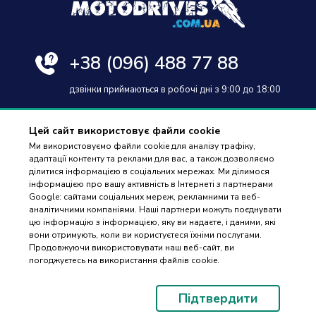
+38
(096) 488 77 88
дзвінки приймаються в робочі дні з 9:00 до 18:00
Цей сайт використовує файли cookie
Ми використовуємо файли cookie для аналізу трафіку,
адаптації контенту та реклами для вас, а також дозволяємо
Оплата та доставка
ділитися інформацією в соціальних мережах. Ми ділимося
інформацією про вашу активність в Інтернеті з партнерами
Гарантія і повернення
Google: сайтами соціальних мереж, рекламними та веб-
аналітичними компаніями. Наші партнери можуть поєднувати
Контакти
цю інформацію з інформацією, яку ви надаєте, і даними, які
вони отримують, коли ви користуєтеся їхніми послугами.
Відгуки
ПІДБІР
Продовжуючи використовувати наш веб-сайт, ви
ЗАПЧАСТИН
погоджуєтесь на використання файлів cookie.
© 2023-2026 Motodrives.com.ua Магазин мото запчастин та аксесуарів
Підтвердити