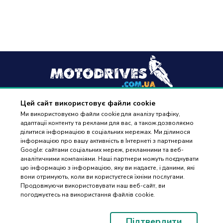
Цей сайт використовує файли cookie
+38
(096) 488 77 88
Ми використовуємо файли cookie для аналізу трафіку,
адаптації контенту та реклами для вас, а також дозволяємо
дзвінки приймаються в робочі дні з 9:00 до 18:00
ділитися інформацією в соціальних мережах. Ми ділимося
інформацією про вашу активність в Інтернеті з партнерами
Google: сайтами соціальних мереж, рекламними та веб-
аналітичними компаніями. Наші партнери можуть поєднувати
цю інформацію з інформацією, яку ви надаєте, і даними, які
вони отримують, коли ви користуєтеся їхніми послугами.
ПІДБІР
Оплата та доставка
Продовжуючи використовувати наш веб-сайт, ви
ЗАПЧАСТИН
погоджуєтесь на використання файлів cookie.
Гарантія і повернення
Контакти
Підтвердити