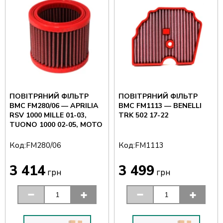
ЛЬТР
ПОВІТРЯНИЙ ФІЛЬТР
ПОВІТРЯНИЙ ФІЛЬ
PRILIA
BMC FM1113 — BENELLI
BMC FM1004 — BMW
-03,
TRK 502 17-22
GS 18-19, F 850 GS 1
5, MOTO
900 R/XR 20-22
Код:
Код:
FM1113
FM1004
3 499
3 410
грн
грн