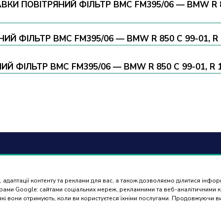
И ПОВІТРЯНИЙ ФІЛЬТР BMC FM395/06 — BMW R 850 C
ИЙ ФІЛЬТР BMC FM395/06 — BMW R 850 C 99-01, R 12
ФІЛЬТР BMC FM395/06 — BMW R 850 C 99-01, R 120
6) 488 77 88
Оплат
доста
 адаптації контенту та реклами для вас, а також дозволяємо ділитися інфо
ться в робочі дні з 9:00 до
нерами Google: сайтами соціальних мереж, рекламними та веб-аналітичними
 які вони отримують, коли ви користуєтеся їхніми послугами. Продовжуючи 