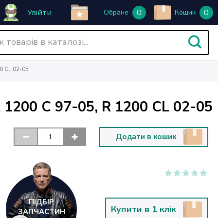
Увійти
0
0
Обране
Кошик
0 CL 02-05
200 C 97-05, R 1200 CL 02-05
Додати в кошик
ПІДБІР
Купити в 1 клік
ЗАПЧАСТИН