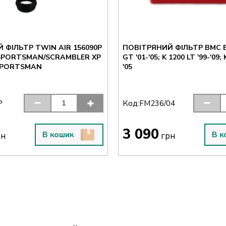
 ФІЛЬТР TWIN AIR 156090P
ПОВІТРЯНИЙ ФІЛЬТР BMC 
SPORTSMAN/SCRAMBLER XP
GT '01-'05; K 1200 LT '99-'09; 
 SPORTSMAN
'05
Код:
P
FM236/04
3 090
В кошик
В к
рн
грн