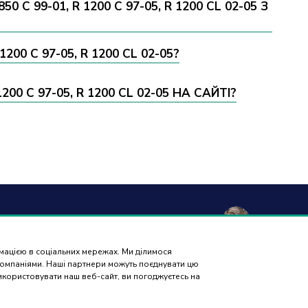
 99-01, R 1200 C 97-05, R 1200 CL 02-05 З
00 C 97-05, R 1200 CL 02-05?
0 C 97-05, R 1200 CL 02-05 НА САЙТІ?
а та
Гарантія і
Контакти
Відгуки
вка
повернення
рмацією в соціальних мережах. Ми ділимося
ПІДБІР
 компаніями. Наші партнери можуть поєднувати цю
ЗАПЧАСТИН
використовувати наш веб-сайт, ви погоджуєтесь на