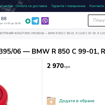
запчастин
Оплата та доставка
Гарантія і повернення
Контакти
 88
ні з 9:00 до 18:00
ВІТРЯНИЙ ФІЛЬТР BMC FM395/06 — BMW R 850 C 99-01, R 1200 C 97-05, R 120
/06 — BMW R 850 C 99-01, R 1
2 970
грн
Додати в обране