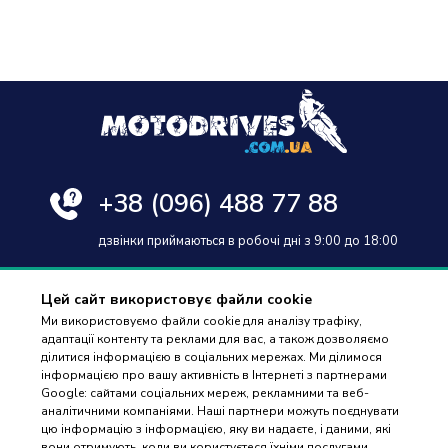
+38
(096) 488 77 88
дзвінки приймаються в робочі дні з 9:00 до 18:00
Цей сайт використовує файли cookie
Ми використовуємо файли cookie для аналізу трафіку,
адаптації контенту та реклами для вас, а також дозволяємо
Оплата та доставка
ділитися інформацією в соціальних мережах. Ми ділимося
інформацією про вашу активність в Інтернеті з партнерами
Гарантія і повернення
Google: сайтами соціальних мереж, рекламними та веб-
аналітичними компаніями. Наші партнери можуть поєднувати
Контакти
цю інформацію з інформацією, яку ви надаєте, і даними, які
вони отримують, коли ви користуєтеся їхніми послугами.