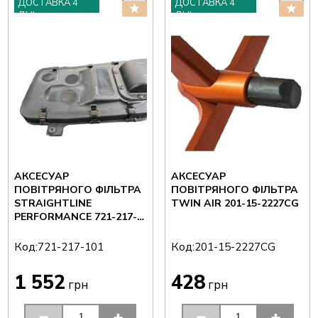
ДОСТАВКА 4
ДОСТАВКА 4
ДНІ
ДНІ
АКСЕСУАР
АКСЕСУАР
ПОВІТРЯНОГО ФІЛЬТРА
ПОВІТРЯНОГО ФІЛЬТРА
STRAIGHTLINE
TWIN AIR 201-15-2227CG
PERFORMANCE 721-217-
101 — POLARIS 450/570
14-26 (ВПУСКНИЙ
Код:
Код:
721-217-101
201-15-2227CG
КОМПЛЕКТ
1 552
428
грн
грн