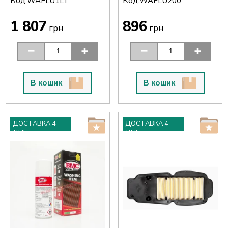
Код:
Код:
WAFLU1LT
WAFLU200
1 807
896
грн
грн
В кошик
В кошик
ДОСТАВКА 4
ДОСТАВКА 4
ДНІ
ДНІ