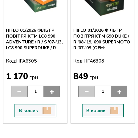
HIFLO 01/2026 ФІЛЬТР
HIFLO 01/2026 ФІЛЬТР
ПОВІТРЯ KTM LC8 990
ПОВІТРЯ KTM 690 DUKE /
ADVENTURE / R / S '07-'13,
R '08-'19, 690 SUPERMOTO
LC8 990 SUPERDUKE / R
R '07-'09 (OEM:
'05-'13, LC8 990 SM R / T
75006015000)
'10-'13 (OEM: 61006015000)
Код:
Код:
HFA6305
HFA6308
(KT8115)
1 170
849
грн
грн
В кошик
В кошик