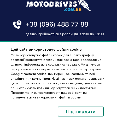
+38
(096) 488 77 88
дзвінки приймаються в робочі дні з 9:00 до 18:00
Цей сайт використовує файли cookie
Ми використовуємо файли cookie для аналізу трафіку,
адаптації контенту та реклами для вас, а також дозволяємо
Оплата та доставка
ділитися інформацією в соціальних мережах. Ми ділимося
інформацією про вашу активність в Інтернеті з партнерами
Гарантія і повернення
Google: сайтами соціальних мереж, рекламними та веб-
аналітичними компаніями. Наші партнери можуть поєднувати
Контакти
цю інформацію з інформацією, яку ви надаєте, і даними, які
вони отримують, коли ви користуєтеся їхніми послугами.
Відгуки
ПІДБІР
Продовжуючи використовувати наш веб-сайт, ви
ЗАПЧАСТИН
погоджуєтесь на використання файлів cookie.
© 2023-2026 Motodrives.com.ua Магазин мото запчастин та аксесуарів
Підтвердити