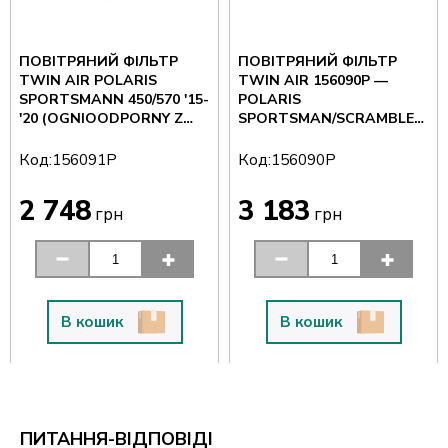
ПОВІТРЯНИЙ ФІЛЬТР
ПОВІТРЯНИЙ ФІЛЬТР
TWIN AIR POLARIS
TWIN AIR 156090P —
SPORTSMANN 450/570 '15-
POLARIS
'20 (OGNIOODPORNY Z
SPORTSMAN/SCRAMBLER
KOSZYKIEM METALOWYM)
XP 1000 15-20,
SPORTSMAN
Код:
Код:
156091P
156090P
2 748
3 183
грн
грн
В кошик
В кошик
ПИТАННЯ-ВІДПОВІДІ