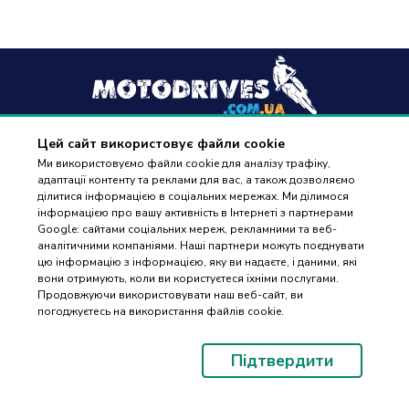
Цей сайт використовує файли cookie
+38
(096) 488 77 88
Ми використовуємо файли cookie для аналізу трафіку,
адаптації контенту та реклами для вас, а також дозволяємо
дзвінки приймаються в робочі дні з 9:00 до 18:00
ділитися інформацією в соціальних мережах. Ми ділимося
інформацією про вашу активність в Інтернеті з партнерами
Google: сайтами соціальних мереж, рекламними та веб-
аналітичними компаніями. Наші партнери можуть поєднувати
цю інформацію з інформацією, яку ви надаєте, і даними, які
вони отримують, коли ви користуєтеся їхніми послугами.
ПІДБІР
Оплата та доставка
Продовжуючи використовувати наш веб-сайт, ви
ЗАПЧАСТИН
погоджуєтесь на використання файлів cookie.
Гарантія і повернення
Контакти
Підтвердити
Відгуки