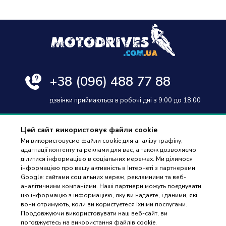
+38
(096) 488 77 88
дзвінки приймаються в робочі дні з 9:00 до 18:00
Цей сайт використовує файли cookie
Ми використовуємо файли cookie для аналізу трафіку,
адаптації контенту та реклами для вас, а також дозволяємо
Оплата та доставка
ділитися інформацією в соціальних мережах. Ми ділимося
інформацією про вашу активність в Інтернеті з партнерами
Гарантія і повернення
Google: сайтами соціальних мереж, рекламними та веб-
аналітичними компаніями. Наші партнери можуть поєднувати
Контакти
цю інформацію з інформацією, яку ви надаєте, і даними, які
вони отримують, коли ви користуєтеся їхніми послугами.
Відгуки
ПІДБІР
Продовжуючи використовувати наш веб-сайт, ви
ЗАПЧАСТИН
погоджуєтесь на використання файлів cookie.