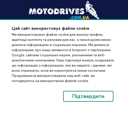
Цей сайт використовує файли cookie
+38
(096) 488 77 88
Ми використовуємо файли cookie для аналізу трафіку,
адаптації контенту та реклами для вас, а також дозволяємо
дзвінки приймаються в робочі дні з 9:00 до 18:00
ділитися інформацією в соціальних мережах. Ми ділимося
інформацією про вашу активність в Інтернеті з партнерами
Google: сайтами соціальних мереж, рекламними та веб-
аналітичними компаніями. Наші партнери можуть поєднувати
цю інформацію з інформацією, яку ви надаєте, і даними, які
вони отримують, коли ви користуєтеся їхніми послугами.
ПІДБІР
Оплата та доставка
Продовжуючи використовувати наш веб-сайт, ви
ЗАПЧАСТИН
погоджуєтесь на використання файлів cookie.
Гарантія і повернення
Контакти
Підтвердити
Відгуки
© 2023-2026 Motodrives.com.ua Магазин мото запчастин та аксесуарів