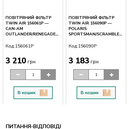
ПОВІТРЯНИЙ ФІЛЬТР
ПОВІТРЯНИЙ ФІЛЬТР
TWIN AIR 156061P —
TWIN AIR 156090P —
CAN-AM
POLARIS
OUTLANDER/RENEGADE
SPORTSMAN/SCRAMBLER
450-1000 12-20
XP 1000 15-20,
SPORTSMAN
Код:
Код:
156061P
156090P
3 210
3 183
грн
грн
В кошик
В кошик
ПИТАННЯ-ВІДПОВІДІ