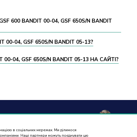
F 600 BANDIT 00-04, GSF 650S/N BANDIT
 00-04, GSF 650S/N BANDIT 05-13?
0-04, GSF 650S/N BANDIT 05-13 НА САЙТІ?
а та
Гарантія і
Контакти
Відгуки
вка
повернення
рмацією в соціальних мережах. Ми ділимося
ПІДБІР
 компаніями. Наші партнери можуть поєднувати цю