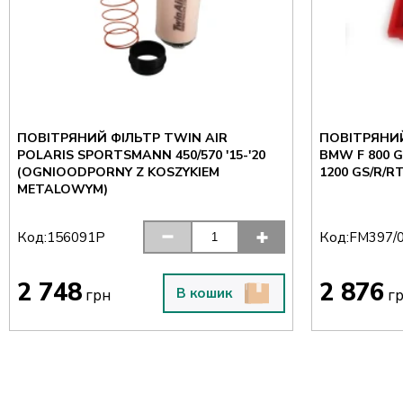
ПОВІТРЯНИЙ ФІЛЬТР TWIN AIR
ПОВІТРЯНИЙ
POLARIS SPORTSMANN 450/570 '15-'20
BMW F 800 GT
(OGNIOODPORNY Z KOSZYKIEM
1200 GS/R/R
METALOWYM)
Код:
Код:
156091P
FM397/
2 748
2 876
В кошик
грн
г