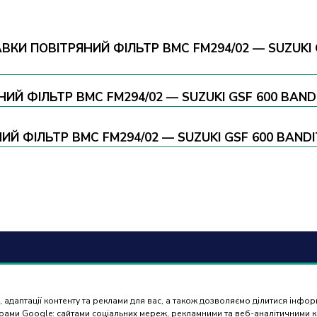
КИ ПОВІТРЯНИЙ ФІЛЬТР BMC FM294/02 — SUZUKI GS
ИЙ ФІЛЬТР BMC FM294/02 — SUZUKI GSF 600 BANDIT
ФІЛЬТР BMC FM294/02 — SUZUKI GSF 600 BANDIT 0
6) 488 77 88
Оплат
доста
 адаптації контенту та реклами для вас, а також дозволяємо ділитися інфо
ться в робочі дні з 9:00 до
нерами Google: сайтами соціальних мереж, рекламними та веб-аналітичними