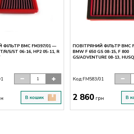
 ФІЛЬТР BMC FM397/01 —
ПОВІТРЯНИЙ ФІЛЬТР BMC F
/R/S/ST 06-16, HP2 05-11, R
BMW F 650 GS 08-15, F 800
T
GS/ADVENTURE 08-13, HUS
Код:
01
FM583/01
2 860
В кошик
В к
рн
грн