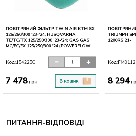
ПОВІТРЯНИЙ ФІЛЬТР TWIN AIR KTM SX
ПОВІТРЯНИЙ
125/250/300 '23-'24; HUSQVARNA
TRIUMPH SPE
TE/TC/TX 125/250/300 '23-'24; GAS GAS
1200RS 21-
MC/EC/EX 125/250/300 '24 (POWERFLOW
KIT)
Код:
Код:
154225C
FM0112
7 478
8 294
В кошик
грн
г
ПИТАННЯ-ВІДПОВІДІ