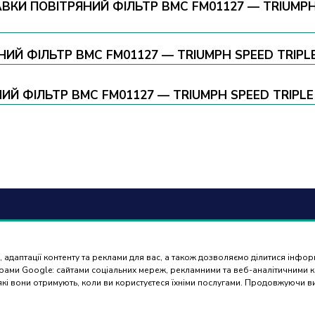
И ПОВІТРЯНИЙ ФІЛЬТР BMC FM01127 — TRIUMPH SP
ИЙ ФІЛЬТР BMC FM01127 — TRIUMPH SPEED TRIPLE 1
 ФІЛЬТР BMC FM01127 — TRIUMPH SPEED TRIPLE 12
6) 488 77 88
Оплат
доста
 адаптації контенту та реклами для вас, а також дозволяємо ділитися інфо
ться в робочі дні з 9:00 до
нерами Google: сайтами соціальних мереж, рекламними та веб-аналітичними
 які вони отримують, коли ви користуєтеся їхніми послугами. Продовжуючи 