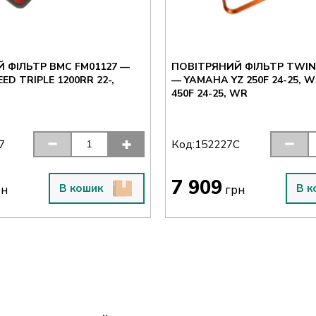
 ФІЛЬТР BMC FM01127 —
ПОВІТРЯНИЙ ФІЛЬТР TWIN 
ED TRIPLE 1200RR 22-,
— YAMAHA YZ 250F 24-25, WR
450F 24-25, WR
Код:
7
152227C
7 909
В кошик
В к
рн
грн