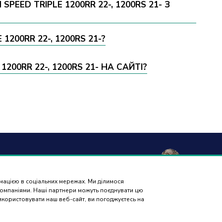
EED TRIPLE 1200RR 22-, 1200RS 21- З
200RR 22-, 1200RS 21-?
00RR 22-, 1200RS 21- НА САЙТІ?
а та
Гарантія і
Контакти
Відгуки
вка
повернення
рмацією в соціальних мережах. Ми ділимося
ПІДБІР
 компаніями. Наші партнери можуть поєднувати цю
ЗАПЧАСТИН
використовувати наш веб-сайт, ви погоджуєтесь на