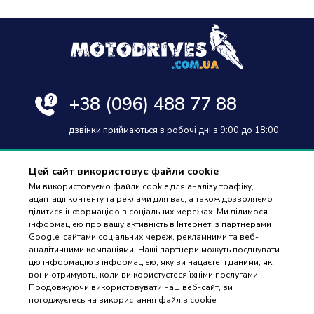
+38
(096) 488 77 88
дзвінки приймаються в робочі дні з 9:00 до 18:00
Цей сайт використовує файли cookie
Ми використовуємо файли cookie для аналізу трафіку,
адаптації контенту та реклами для вас, а також дозволяємо
Оплата та доставка
ділитися інформацією в соціальних мережах. Ми ділимося
інформацією про вашу активність в Інтернеті з партнерами
Гарантія і повернення
Google: сайтами соціальних мереж, рекламними та веб-
аналітичними компаніями. Наші партнери можуть поєднувати
Контакти
цю інформацію з інформацією, яку ви надаєте, і даними, які
вони отримують, коли ви користуєтеся їхніми послугами.
Відгуки
ПІДБІР
Продовжуючи використовувати наш веб-сайт, ви
ЗАПЧАСТИН
погоджуєтесь на використання файлів cookie.
© 2023-2026 Motodrives.com.ua Магазин мото запчастин та аксесуарів