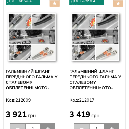
ДОСТАВКА 4
ДОСТАВКА 4
ДНІ
ДНІ
ГАЛЬМІВНИЙ ШЛАНГ
ГАЛЬМІВНИЙ ШЛАНГ
ПЕРЕДНЬОГО ГАЛЬМА У
ПЕРЕДНЬОГО ГАЛЬМА У
СТАЛЕВОМУ
СТАЛЕВОМУ
ОБПЛЕТЕННІ MOTO-
ОБПЛЕТЕННІ MOTO-
MASTER HONDA 250/450
MASTER KTM EXC/EXCF
212009
250/300/450 ENDURO
Код:
Код:
212009
212017
212017
3 921
3 419
грн
грн