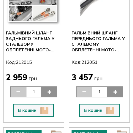
ГАЛЬМІВНИЙ ШЛАНГ
ГАЛЬМІВНИЙ ШЛАНГ
ЗАДНЬОГО ГАЛЬМА У
ПЕРЕДНЬОГО ГАЛЬМА У
СТАЛЕВОМУ
СТАЛЕВОМУ
ОБПЛЕТЕННІ MOTO-
ОБПЛЕТЕННІ MOTO-
MASTER YAMAHA
MASTER GAS
YZ/YZF/WR/WRF 250/450
GAS/HUSQVARNA 212051
Код:
Код:
212015
212051
212015
2 959
3 457
грн
грн
В кошик
В кошик