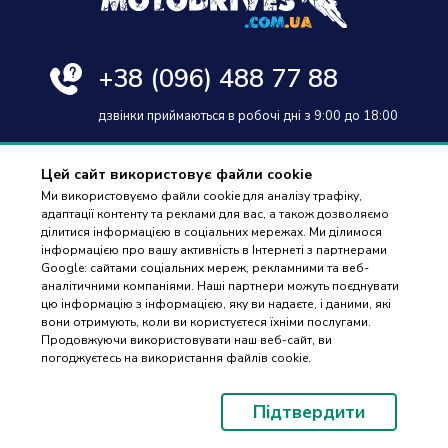
+38
(096) 488 77 88
дзвінки приймаються в робочі дні з 9:00 до 18:00
Цей сайт використовує файли cookie
Ми використовуємо файли cookie для аналізу трафіку,
адаптації контенту та реклами для вас, а також дозволяємо
Оплата та доставка
ділитися інформацією в соціальних мережах. Ми ділимося
інформацією про вашу активність в Інтернеті з партнерами
Гарантія і повернення
Google: сайтами соціальних мереж, рекламними та веб-
аналітичними компаніями. Наші партнери можуть поєднувати
Контакти
цю інформацію з інформацією, яку ви надаєте, і даними, які
вони отримують, коли ви користуєтеся їхніми послугами.
Відгуки
ПІДБІР
Продовжуючи використовувати наш веб-сайт, ви
ЗАПЧАСТИН
погоджуєтесь на використання файлів cookie.
© 2023-2026 Motodrives.com.ua Магазин мото запчастин та аксесуарів
Підтвердити