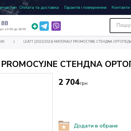
запчастин
Оплата та доставка
Гарантія і повернення
Контакти
 88
ні з 9:00 до 18:00
АЖІ
LEATT (2022/2023) MATERIALY PROMOCYJNE СТЕНДNA ОРТОПЕД
LY PROMOCYJNE СТЕНДNA ОРТ
2 704
грн
Додати в обране