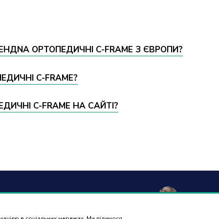
ТЕНДNA ОРТОПЕДИЧНІ C-FRAME З ЄВРОПИ?
ПЕДИЧНІ C-FRAME?
ЕДИЧНІ C-FRAME НА САЙТІ?
а та
Гарантія і
Контакти
Відгуки
рмацією в соціальних мережах. Ми ділимося