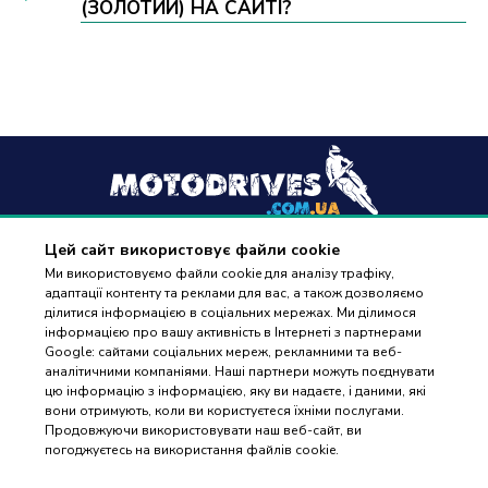
(ЗОЛОТИЙ) НА САЙТІ?
Цей сайт використовує файли cookie
+38
(096) 488 77 88
Ми використовуємо файли cookie для аналізу трафіку,
адаптації контенту та реклами для вас, а також дозволяємо
дзвінки приймаються в робочі дні з 9:00 до 18:00
ділитися інформацією в соціальних мережах. Ми ділимося
інформацією про вашу активність в Інтернеті з партнерами
Google: сайтами соціальних мереж, рекламними та веб-
аналітичними компаніями. Наші партнери можуть поєднувати
цю інформацію з інформацією, яку ви надаєте, і даними, які
вони отримують, коли ви користуєтеся їхніми послугами.
ПІДБІР
Оплата та доставка
Продовжуючи використовувати наш веб-сайт, ви
ЗАПЧАСТИН
погоджуєтесь на використання файлів cookie.
Гарантія і повернення