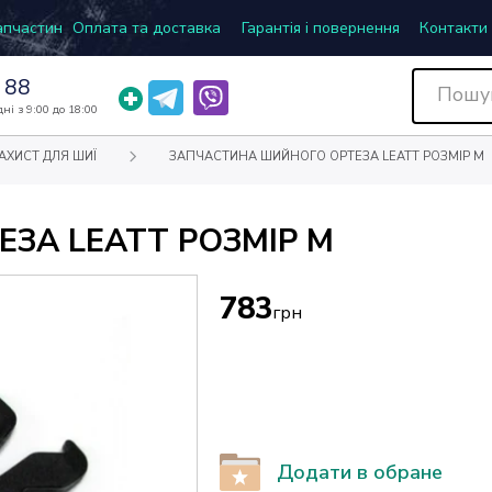
запчастин
Оплата та доставка
Гарантія і повернення
Контакти
 88
ні з 9:00 до 18:00
АХИСТ ДЛЯ ШИЇ
ЗАПЧАСТИНА ШИЙНОГО ОРТЕЗА LEATT РОЗМІР M
ЗА LEATT РОЗМІР M
783
грн
Додати в обране