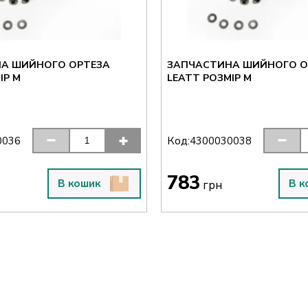
А ШИЙНОГО ОРТЕЗА
ЗАПЧАСТИНА ШИЙНОГО О
ІР M
LEATT РОЗМІР M
Код:
0036
4300030038
783
В кошик
В к
грн