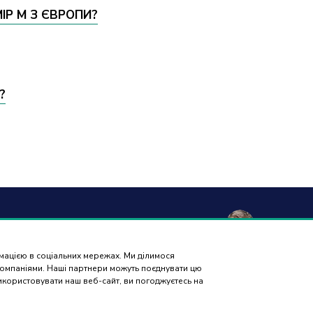
Р M З ЄВРОПИ?
?
а та
Гарантія і
Контакти
Відгуки
вка
повернення
рмацією в соціальних мережах. Ми ділимося
ПІДБІР
 компаніями. Наші партнери можуть поєднувати цю
ЗАПЧАСТИН
використовувати наш веб-сайт, ви погоджуєтесь на