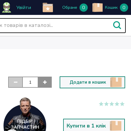
Увійти
0
0
Обране
Кошик
Додати в кошик
ПІДБІР
Купити в 1 клік
ЗАПЧАСТИН