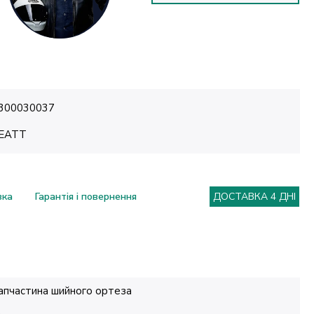
300030037
EATT
вка
Гарантія і повернення
ДОСТАВКА 4 ДНІ
апчастина шийного ортеза