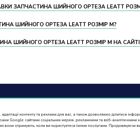
АВКИ ЗАПЧАСТИНА ШИЙНОГО ОРТЕЗА LEATT РОЗМІ
СТИНА ШИЙНОГО ОРТЕЗА LEATT РОЗМІР M?
НА ШИЙНОГО ОРТЕЗА LEATT РОЗМІР M НА САЙТІ
6) 488 77 88
Оплат
доста
 адаптації контенту та реклами для вас, а також дозволяємо ділитися інфо
ться в робочі дні з 9:00 до
нерами Google: сайтами соціальних мереж, рекламними та веб-аналітичними
 які вони отримують, коли ви користуєтеся їхніми послугами. Продовжуючи 