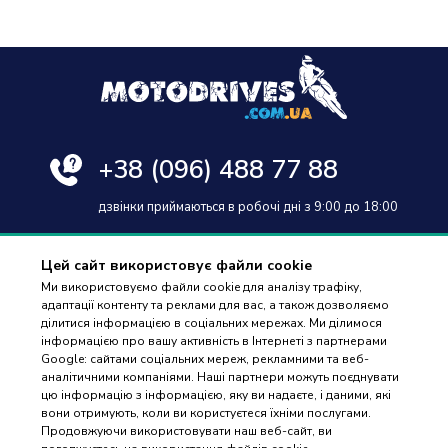
+38
(096) 488 77 88
дзвінки приймаються в робочі дні з 9:00 до 18:00
Цей сайт використовує файли cookie
Ми використовуємо файли cookie для аналізу трафіку,
адаптації контенту та реклами для вас, а також дозволяємо
Оплата та доставка
ділитися інформацією в соціальних мережах. Ми ділимося
інформацією про вашу активність в Інтернеті з партнерами
Гарантія і повернення
Google: сайтами соціальних мереж, рекламними та веб-
аналітичними компаніями. Наші партнери можуть поєднувати
Контакти
цю інформацію з інформацією, яку ви надаєте, і даними, які
вони отримують, коли ви користуєтеся їхніми послугами.
Відгуки
ПІДБІР
Продовжуючи використовувати наш веб-сайт, ви
ЗАПЧАСТИН