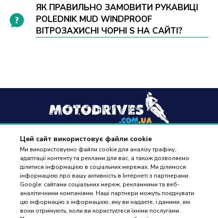
ЯК ПРАВИЛЬНО ЗАМОВИТИ РУКАВИЦІ
POLEDNIK MUD WINDPROOF
ВІТРОЗАХИСНІ ЧОРНІ S НА САЙТІ?
Цей сайт використовує файли cookie
+38
(096) 488 77 88
Ми використовуємо файли cookie для аналізу трафіку,
адаптації контенту та реклами для вас, а також дозволяємо
дзвінки приймаються в робочі дні з 9:00 до 18:00
ділитися інформацією в соціальних мережах. Ми ділимося
інформацією про вашу активність в Інтернеті з партнерами
Google: сайтами соціальних мереж, рекламними та веб-
аналітичними компаніями. Наші партнери можуть поєднувати
цю інформацію з інформацією, яку ви надаєте, і даними, які
вони отримують, коли ви користуєтеся їхніми послугами.
ПІДБІР