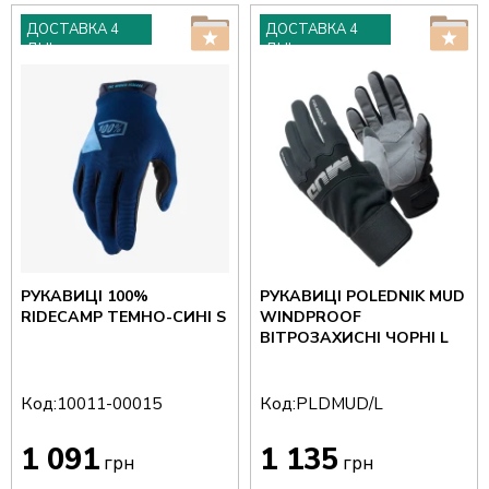
ДОСТАВКА 4
ДОСТАВКА 4
ДНІ
ДНІ
РУКАВИЦІ 100%
РУКАВИЦІ POLEDNIK MUD
RIDECAMP ТЕМНО-СИНІ S
WINDPROOF
ВІТРОЗАХИСНІ ЧОРНІ L
Код:
Код:
10011-00015
PLDMUD/L
1 091
1 135
грн
грн