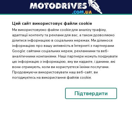
Цей сайт використовує файли cookie
+38
(096) 488 77 88
Ми використовуємо файли cookie для аналізу трафіку,
адаптації контенту та реклами для вас, а також дозволяємо
дзвінки приймаються в робочі дні з 9:00 до 18:00
ділитися інформацією в соціальних мережах. Ми ділимося
інформацією про вашу активність в Інтернеті з партнерами
Google: сайтами соціальних мереж, рекламними та веб-
аналітичними компаніями. Наші партнери можуть поєднувати
цю інформацію з інформацією, яку ви надаєте, і даними, які
вони отримують, коли ви користуєтеся їхніми послугами.
ПІДБІР
Оплата та доставка
Продовжуючи використовувати наш веб-сайт, ви
ЗАПЧАСТИН
погоджуєтесь на використання файлів cookie.
Гарантія і повернення
Контакти
Підтвердити
Відгуки
© 2023-2026 Motodrives.com.ua Магазин мото запчастин та аксесуарів